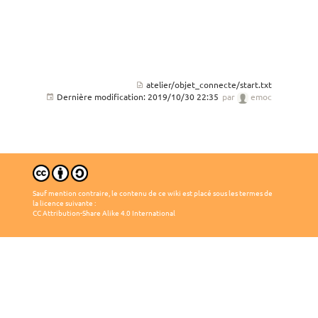
atelier/objet_connecte/start.txt
Dernière modification:
2019/10/30 22:35
par
emoc
Sauf mention contraire, le contenu de ce wiki est placé sous les termes de
la licence suivante :
CC Attribution-Share Alike 4.0 International