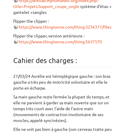
https://wikilab.myhumankit.org/index.php?
title=Projets:Support_coupe_ongle
système d'étau +
gantelet +sangles
flipper the clipper :
https://www.thingiverse.com/thing:3236371/files
flipper the clipper, version antérieure :
https://www.thingiverse.com/thing:5637570
Cahier des charges :
21/03/24 Aurélie est hémiplégique gauche : son bras
gauche a très peu de motricité volontaire et elle le
porte en écharpe.
Sa main gauche reste fermée la plupart du temps, et
elle ne parvient à garder sa main ouverte que sur un
temps très court avec l'aide de l'autre main
(mouvements de contraction involontaire de ses
muscles, appelé syncinésies).
Elle ne voit pas bien à gauche (son cerveau traite peu