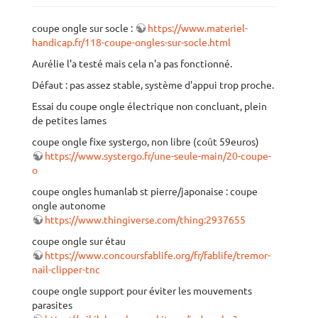
coupe ongle sur socle :
https://www.materiel-
handicap.fr/118-coupe-ongles-sur-socle.html
Aurélie l'a testé mais cela n'a pas fonctionné.
Défaut : pas assez stable, système d'appui trop proche.
Essai du coupe ongle électrique non concluant, plein
de petites lames
coupe ongle fixe systergo, non libre (coût 59euros)
https://www.systergo.fr/une-seule-main/20-coupe-
o
coupe ongles humanlab st pierre/japonaise : coupe
ongle autonome
https://www.thingiverse.com/thing:2937655
coupe ongle sur étau
https://www.concoursfablife.org/fr/fablife/tremor-
nail-clipper-tnc
coupe ongle support pour éviter les mouvements
parasites