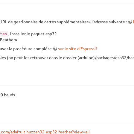
 «URL de gestionnaire de cartes supplémentaires» l'adresse suivante :
, installer le paquet esp32
tes
2 Feather»
trouver la procédure complète
sur le site d'Espressif
ples (on peut les retrouver dans le dossier (arduino)/packages/esp32/ha
0 bauds.
it.com/adafruit-huzzah32-esp32-feather?view=all