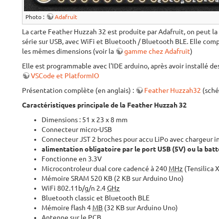
Photo :
Adafruit
La carte Feather Huzzah 32 est produite par Adafruit, on peut l
série sur USB, avec WiFi et Bluetooth / Bluetooth BLE. Elle com
les mêmes dimensions (voir la
gamme chez Adafruit
)
Elle est programmable avec l'IDE arduino, après avoir installé d
VSCode et PlatformIO
Présentation complète (en anglais) :
Feather Huzzah32
(sché
Caractéristiques principale de la Feather Huzzah 32
Dimensions : 51 x 23 x 8 mm
Connecteur micro-USB
Connecteur JST 2 broches pour accu LiPo avec chargeur i
alimentation obligatoire par le port USB (5V) ou la batt
Fonctionne en 3.3V
Microcontroleur dual core cadencé à 240
MHz
(Tensilica 
Mémoire SRAM 520 KB (2 KB sur Arduino Uno)
WiFi 802.11b/g/n 2.4
GHz
Bluetooth classic et Bluetooth BLE
Mémoire flash 4
MB
(32 KB sur Arduino Uno)
Antenne sur le PCB