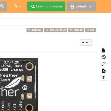
Créer un compte
S'identifier
arduino
electronique
huzzah
em