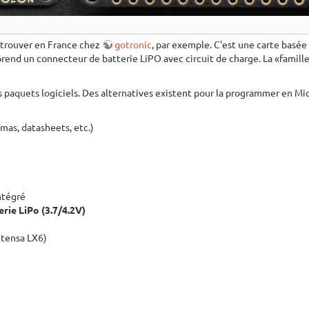
a trouver en France chez
gotronic
, par exemple. C'est une carte bas
prend un connecteur de batterie LiPO avec circuit de charge. La «famil
es paquets logiciels. Des alternatives existent pour la programmer en M
mas, datasheets, etc.)
ntégré
erie LiPo (3.7/4.2V)
Xtensa LX6)