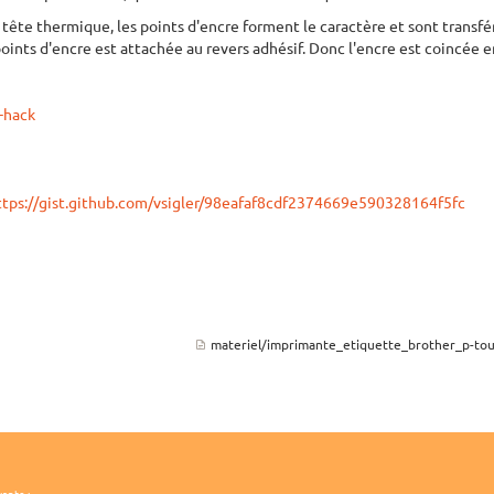
ête thermique, les points d'encre forment le caractère et sont transféré
ints d'encre est attachée au revers adhésif. Donc l'encre est coincée ent
-hack
ttps://gist.github.com/vsigler/98eafaf8cdf2374669e590328164f5fc
materiel/imprimante_etiquette_brother_p-to