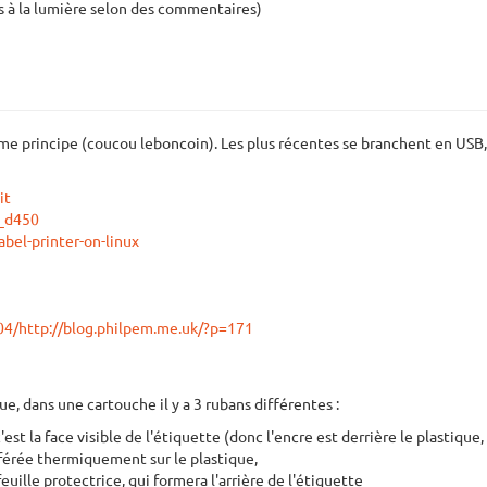
ts à la lumière selon des commentaires)
e principe (coucou leboncoin). Les plus récentes se branchent en USB, e
it
h_d450
bel-printer-on-linux
4/http://blog.philpem.me.uk/?p=171
, dans une cartouche il y a 3 rubans différentes :
st la face visible de l'étiquette (donc l'encre est derrière le plastique, 
sférée thermiquement sur le plastique,
uille protectrice, qui formera l'arrière de l'étiquette