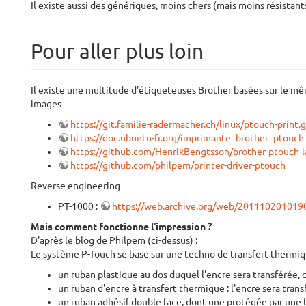
Il existe aussi des génériques, moins chers (mais moins résistan
Pour aller plus loin
Il existe une multitude d'étiqueteuses Brother basées sur le mêm
images
https://git.familie-radermacher.ch/linux/ptouch-print.g
https://doc.ubuntu-fr.org/imprimante_brother_ptouc
https://github.com/HenrikBengtsson/brother-ptouch-la
https://github.com/philpem/printer-driver-ptouch
Reverse engineering
PT-1000 :
https://web.archive.org/web/2011102010190
Mais comment fonctionne l'impression ?
D'après le blog de Philpem (ci-dessus) :
Le système P-Touch se base sur une techno de transfert thermique
un ruban plastique au dos duquel l'encre sera transférée, c'e
un ruban d'encre à transfert thermique : l'encre sera tran
un ruban adhésif double face, dont une protégée par une fe