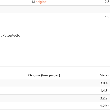
origine
2.3
1.9
m : PulseAudio
Origine (lien projet)
Versi
3.0.4
1.4.3
3.2.2
1.29-1