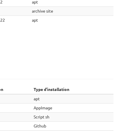
.2
apt
archive site
.22
apt
on
Type d'installation
apt
AppImage
Script sh
Github