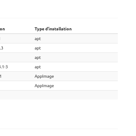
ion
Type d'installation
1
apt
.3
apt
apt
3.1-3
apt
.1
AppImage
AppImage