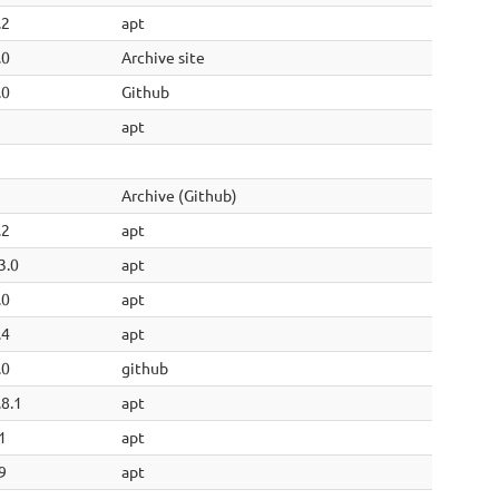
.2
apt
.0
Archive site
.0
Github
apt
Archive (Github)
.2
apt
3.0
apt
.0
apt
.4
apt
.0
github
.8.1
apt
1
apt
9
apt