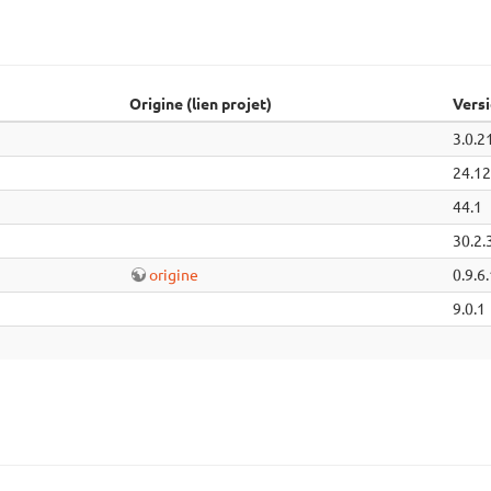
Origine (lien projet)
Vers
3.0.2
24.12
44.1
30.2.
origine
0.9.6
9.0.1