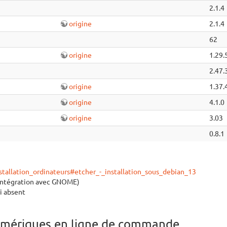
2.1.4
origine
2.1.4
62
origine
1.29.
2.47.
origine
1.37.
origine
4.1.0
origine
3.03
0.8.1
nstallation_ordinateurs#etcher_-_installation_sous_debian_13
intégration avec GNOME)
si absent
numériques en ligne de commande