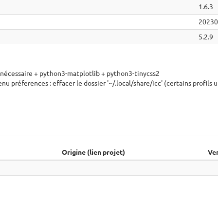
1.6.3
20230
5.2.9
nécessaire + python3-matplotlib + python3-tinycss2
préferences : effacer le dossier '~/.local/share/icc' (certains profils u
Origine (lien projet)
Ve