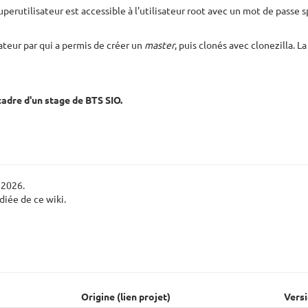
perutilisateur est accessible à l'utilisateur root avec un mot de passe 
nateur par qui a permis de créer un
master
, puis clonés avec clonezilla. 
cadre d'un stage de BTS SIO.
2026.
édiée de ce wiki.
Origine (lien projet)
Vers