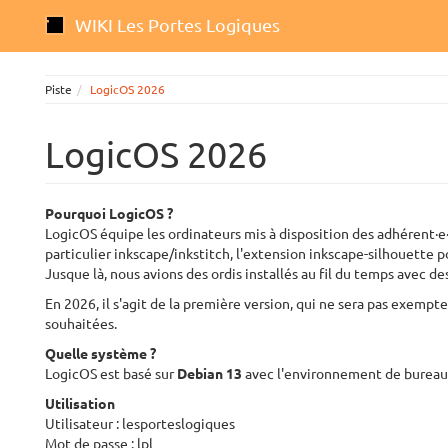
WIKI Les Portes Logiques
Piste
LogicOS 2026
LogicOS 2026
Pourquoi LogicOS ?
LogicOS équipe les ordinateurs mis à disposition des adhérent·e·s
particulier inkscape/inkstitch, l'extension inkscape-silhouette p
Jusque là, nous avions des ordis installés au fil du temps avec des
En 2026, il s'agit de la première version, qui ne sera pas exempt
souhaitées.
Quelle système ?
LogicOS est basé sur
Debian 13
avec l'environnement de burea
Utilisation
Utilisateur : lesporteslogiques
Mot de passe : lpl