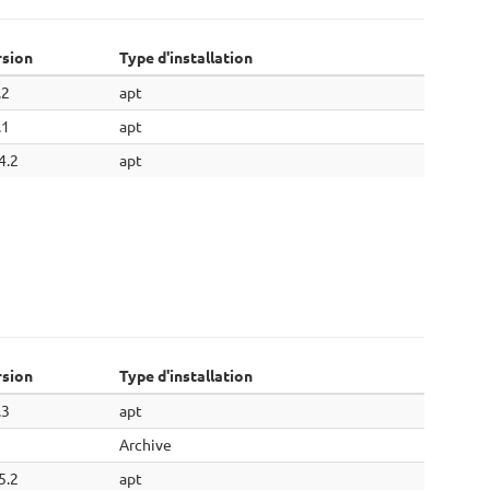
rsion
Type d'installation
.2
apt
.1
apt
4.2
apt
rsion
Type d'installation
.3
apt
Archive
5.2
apt