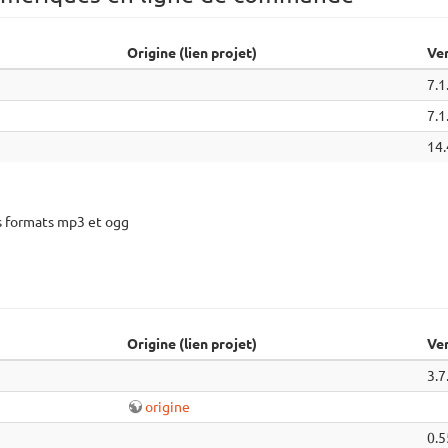
Origine (lien projet)
Ve
7.1
7.1
14.
des formats mp3 et ogg
Origine (lien projet)
Ve
3.7
origine
0.5