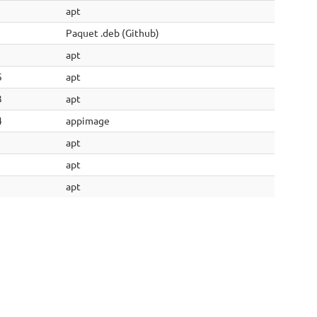
apt
Paquet .deb (Github)
apt
5
apt
3
apt
4
appimage
apt
apt
apt