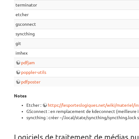
terminator
etcher
gsconnect
syncthing
git
imhex
pdfjam
poppler-utils
pdfposter
Notes
Etcher :
https://lesporteslogiques.net/wiki/materiel/i
GSconnect : en remplacement de kdeconnect (meilleure 
syncthing : créer ~/.local/state/syncthing/syncthing.lock 
Logiciels de traitement de médias 