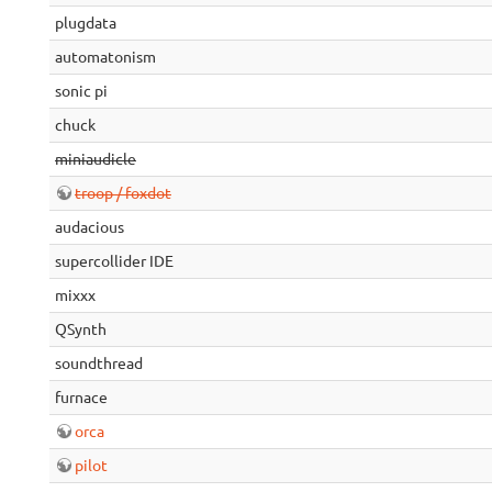
plugdata
automatonism
sonic pi
chuck
miniaudicle
troop / foxdot
audacious
supercollider IDE
mixxx
QSynth
soundthread
furnace
orca
pilot