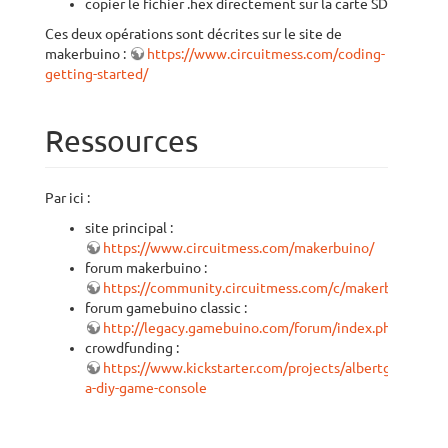
copier le fichier .hex directement sur la carte SD
Ces deux opérations sont décrites sur le site de
makerbuino :
https://www.circuitmess.com/coding-
getting-started/
Ressources
Par ici :
site principal :
https://www.circuitmess.com/makerbuino/
forum makerbuino :
https://community.circuitmess.com/c/makerbuino/
forum gamebuino classic :
http://legacy.gamebuino.com/forum/index.php
crowdfunding :
https://www.kickstarter.com/projects/albertgajsak/ma
a-diy-game-console