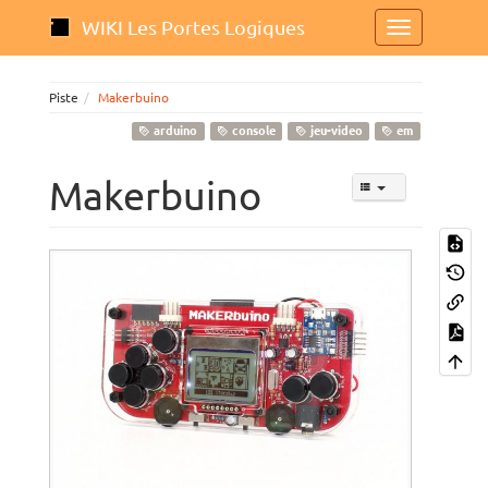
WIKI Les Portes Logiques
Piste
Makerbuino
arduino
console
jeu-video
em
Makerbuino