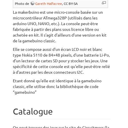
Photo de
Gareth Halfacree
, CC BY-SA
La makerbuino est une micro-console basée sur un
microcontrôleur ATmega328P (utilisés dans les
arduino UNO, NANO, etc.). La console peut-être
fabriquée à partir des plans sous licence libre ou
achetée en kit. Il s'agit d'ailleurs d'une version en kit
de la gamebuino classic.
Elle se compose aussi d'un écran LCD noir et blanc
type Nokia 5110 de 84×48 pixels, d'une batterie Li-Po,
d'un lecteur de cartes SD pour y stocker les jeux. Une
spécificité de cette console est qu'elle peut-être relié
à d'autres par les deux connecteurs I2C.
Etant donné qu'elle est identique à la gamebuino
classic, elle utilise donc la bibliothèque de code
“gamebuino”
Catalogue
On peut trouver des jeux sur le site de Circuitmess (la