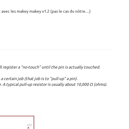
t avec les makey makey v1.2 (pas le cas du nôtre…)
 register a “no-touch” until the pin is actually touched.
 certain job (that job is to “pull-up” a pin).
 A typical pull-up resistor is usually about 10,000 Ω (ohms).
»