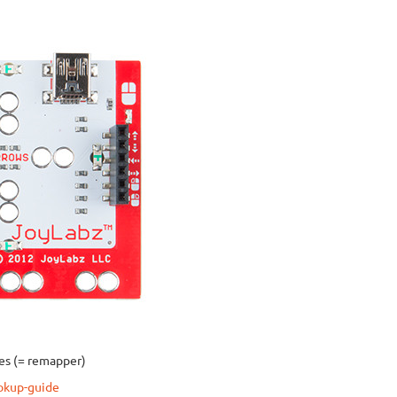
hes (= remapper)
ookup-guide