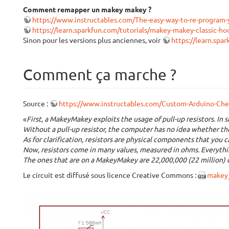
Comment remapper un makey makey ?
https://www.instructables.com/The-easy-way-to-re-program
https://learn.sparkfun.com/tutorials/makey-makey-classic-h
Sinon pour les versions plus anciennes, voir
https://learn.sp
Comment ça marche ?
Source :
https://www.instructables.com/Custom-Arduino-Ch
«
First, a MakeyMakey exploits the usage of pull-up resistors. In 
Without a pull-up resistor, the computer has no idea whether th
As for clarification, resistors are physical components that you can
Now, resistors come in many values, measured in ohms. Everything 
The ones that are on a MakeyMakey are 22,000,000 (22 million) o
Le circuit est diffusé sous licence Creative Commons :
makey