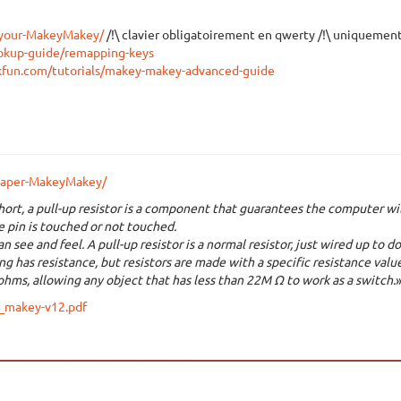
-your-MakeyMakey/
/!\ clavier obligatoirement en qwerty /!\ uniquemen
ookup-guide/remapping-keys
arkfun.com/tutorials/makey-makey-advanced-guide
eaper-MakeyMakey/
short, a pull-up resistor is a component that guarantees the computer will
e pin is touched or not touched.
 see and feel. A pull-up resistor is a normal resistor, just wired up to do a
has resistance, but resistors are made with a specific resistance value.
hms, allowing any object that has less than 22M Ω to work as a switch.
_makey-v12.pdf