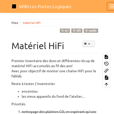
WIKI Les Portes Logiques
Piste
Matériel HiFi
6ri
hifi
vynile
Matériel HiFi
Premier inventaire des dons et différentes récup de
matériel HiFi accumulés au fil des ans!
Avec pour objectif de monter une chaîne HiFi pour le
fablab.
Reste à tester / inventorier
enceintes
les vieux appareils du fond de l'atelier…
Priorités
nettoyage des platines CD, en espérant qu'une