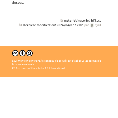
dessus.
materiel/materiel_hifi.txt
Dernière modification:
2026/04/07 17:02
par
cyril
Sauf mention contraire, le contenu de ce wiki est placé sous les termes de
la licence suivante :
CC Attribution-Share Alike 4.0 International