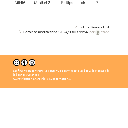
MINI6
Minitel 2
Philips
ok
*
no
materiel/minitel.txt
Dernière modification:
2024/09/03 11:56
par
emoc
Sauf mention contraire, le contenu de ce wiki est placé sous les termes de
la licence suivante :
CC Attribution-Share Alike 4.0 International