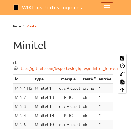
WIKI Les Portes Logiques
Piste
Minitel
Minitel
cf.
https://github.com/lesporteslogiques/minitel_forever
id.
type
marque
testé ?
entrée DIN ?
co
MINI1
HS
Minitel 1
Telic Alcatel
cramé
*
ok
MINI2
Minitel 1B
RTIC
ok
*
ok
MINI3
Minitel 1
Telic Alcatel
ok
*
ok
MINI4
Minitel 1B
RTIC
ok
*
ok
MINI5
Minitel 10
Telic Alcatel
ok
*
ok