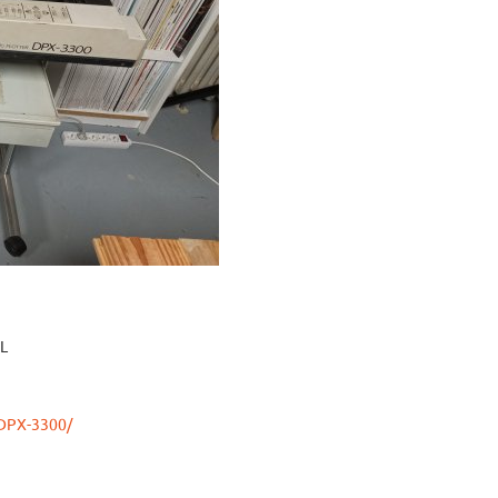
GL
_DPX-3300/