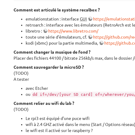
Comment est articulé le système recalbox ?
emulationstation : interface
GUI
https://emulationstat
retroarch : interface avec les émulateurs (RetroArch est le
libretro :
https://www.libretro.com/
toute une série d'émulateurs, cf.
https://github.com/r
kodi (xbmc) pour la partie multimedia,
https://github.
Comment changer la musique de fond ?
Placer des fichiers 44100 / bitrate 256kb/s max, dans le dossier
Comment sauvegarder la microSD ?
(TODO)
A tester
avec Etcher
ou
dd if=/dev/[your SD card] of=/wherever/you
Comment relier au wifi du lab ?
(TODO)
Le rpi3 est équipé d'une puce wifi
wifi à 2.4 GHZ activé dans le menu (Start / Options résea
le wifi est il activé sur le raspberry ?