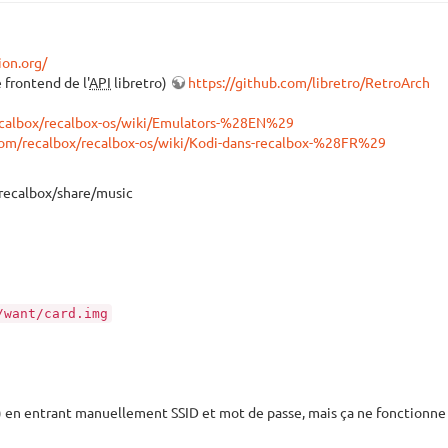
ion.org/
 frontend de l'
API
libretro)
https://github.com/libretro/RetroArch
ecalbox/recalbox-os/wiki/Emulators-%28EN%29
com/recalbox/recalbox-os/wiki/Kodi-dans-recalbox-%28FR%29
 /recalbox/share/music
/want/card.img
u) en entrant manuellement SSID et mot de passe, mais ça ne fonctionne 