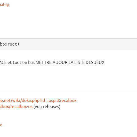
al-ip
boxroot)
FACE et tout en bas METTRE A JOUR LA LISTE DES JEUX
ge.net/wiki/doku.php?id=raspi3:recalbox
albox/recalbox-os
(voir releases)
me