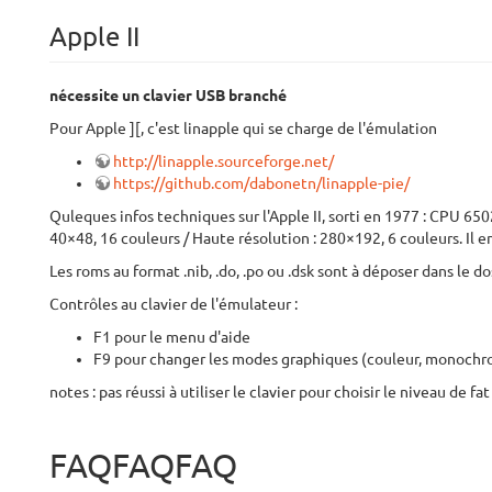
Apple II
nécessite un clavier USB branché
Pour Apple ][, c'est linapple qui se charge de l'émulation
http://linapple.sourceforge.net/
https://github.com/dabonetn/linapple-pie/
Quleques infos techniques sur l'Apple II, sorti en 1977 : CPU 65
40×48, 16 couleurs / Haute résolution : 280×192, 6 couleurs. Il en a 
Les roms au format .nib, .do, .po ou .dsk sont à déposer dans le 
Contrôles au clavier de l'émulateur :
F1 pour le menu d'aide
F9 pour changer les modes graphiques (couleur, monochro
notes : pas réussi à utiliser le clavier pour choisir le niveau de fa
FAQFAQFAQ