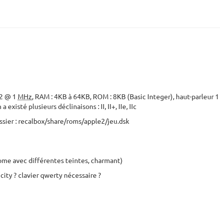
02 @ 1
MHz
, RAM : 4KB à 64KB, ROM : 8KB (Basic Integer), haut-parleur 1 
existé plusieurs déclinaisons : II, II+, IIe, IIc
dossier : recalbox/share/roms/apple2/jeu.dsk
me avec différentes teintes, charmant)
t city ? clavier qwerty nécessaire ?