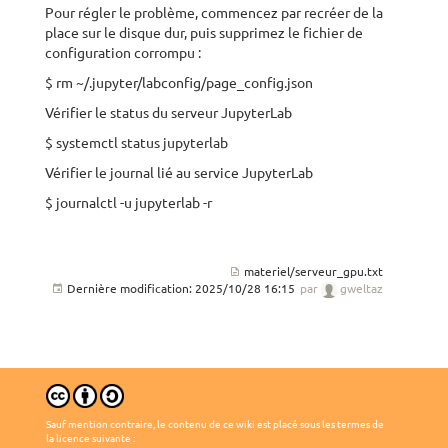
Pour régler le problème, commencez par recréer de la
place sur le disque dur, puis supprimez le fichier de
configuration corrompu :
$ rm ~/.jupyter/labconfig/page_config.json
Vérifier le status du serveur JupyterLab
$ systemctl status jupyterlab
Vérifier le journal lié au service JupyterLab
$ journalctl -u jupyterlab -r
materiel/serveur_gpu.txt
Dernière modification:
2025/10/28 16:15
par
gweltaz
Sauf mention contraire, le contenu de ce wiki est placé sous les termes de
la licence suivante :