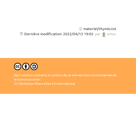
materiel/thymio.txt
Dernière modification:
2022/04/12 19:02
par
emoc
Sauf mention contraire, le contenu de ce wiki est placé sous les termes de
la licence suivante :
CC Attribution-Share Alike 4.0 International