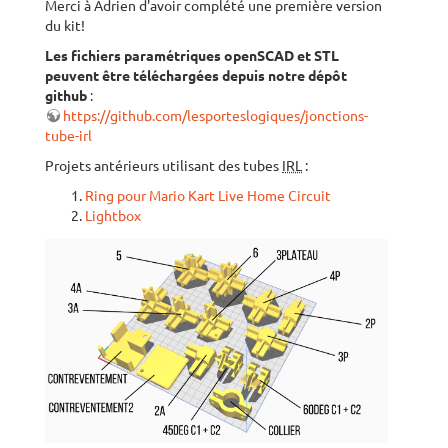
Merci à Adrien d'avoir complété une première version
du kit!
Les fichiers paramétriques openSCAD et STL
peuvent être téléchargées depuis notre dépôt
github
:
https://github.com/lesporteslogiques/jonctions-
tube-irl
Projets antérieurs utilisant des tubes
IRL
:
Ring pour Mario Kart Live Home Circuit
Lightbox