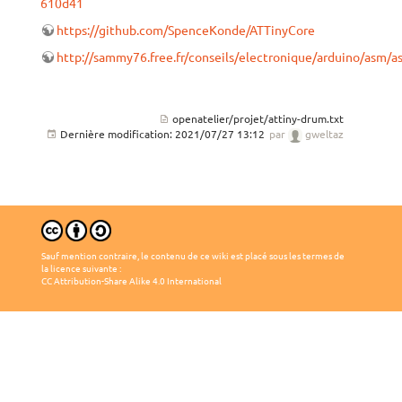
610d41
https://github.com/SpenceKonde/ATTinyCore
http://sammy76.free.fr/conseils/electronique/arduino/asm/a
openatelier/projet/attiny-drum.txt
Dernière modification:
2021/07/27 13:12
par
gweltaz
Sauf mention contraire, le contenu de ce wiki est placé sous les termes de
la licence suivante :
CC Attribution-Share Alike 4.0 International