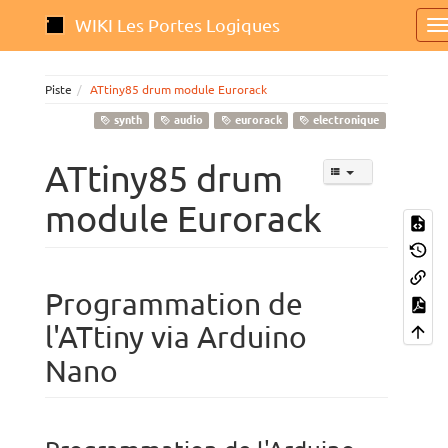
WIKI Les Portes Logiques
Piste
ATtiny85 drum module Eurorack
synth
audio
eurorack
electronique
ATtiny85 drum
module Eurorack
Programmation de
l'ATtiny via Arduino
Nano