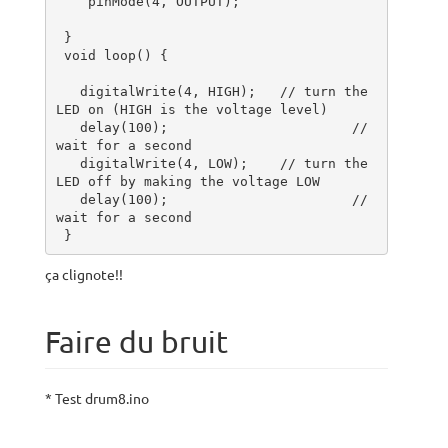
    pinMode(4, OUTPUT);

 }

 void loop() {

   digitalWrite(4, HIGH);   // turn the 
LED on (HIGH is the voltage level)

   delay(100);                       // 
wait for a second

   digitalWrite(4, LOW);    // turn the 
LED off by making the voltage LOW

   delay(100);                       // 
wait for a second

 }
ça clignote!!
Faire du bruit
* Test drum8.ino