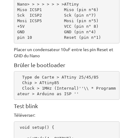
Nano> > > > > > > >ATtiny

Miso ICSP1         Miso (pin n°6)

Sck  ICSP2         Sck (pin n°7)

Mosi ICSP5         Mosi (pin n°5)

+5V                VCC (pin n° 8)

GND                GND (pin n°4)

pin 10             Reset (pin n°1)
Placer un condensateur 10uF entre les pin Reset et
GND du Nano
Brûler le bootloader
  Type de Carte > ATtiny 25/45/85

  Chip > ATtiny85 

  Clock > 1MHz (Internal)''\\ * Programm
ateur > Arduino as ISP ''
Test blink
Téléverser:
 void setup() {
