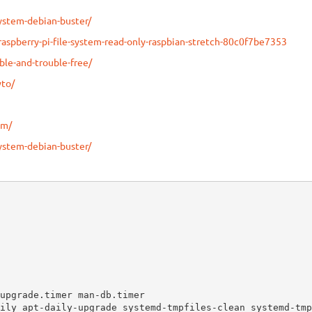
system-debian-buster/
spberry-pi-file-system-read-only-raspbian-stretch-80c0f7be7353
ble-and-trouble-free/
wto/
em/
system-debian-buster/
upgrade.timer man-db.timer

ily apt-daily-upgrade systemd-tmpfiles-clean systemd-tmp