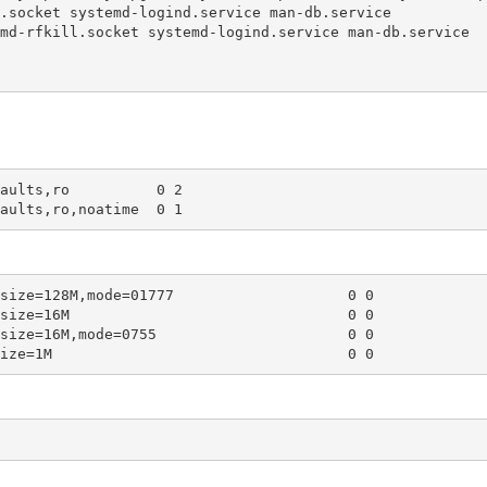
.socket systemd-logind.service man-db.service

md-rfkill.socket systemd-logind.service man-db.service

aults,ro          0 2

aults,ro,noatime  0 1
size=128M,mode=01777                    0 0

size=16M                                0 0

size=16M,mode=0755                      0 0

ize=1M                                  0 0