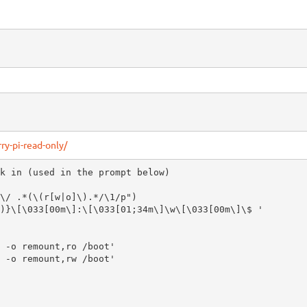
ry-pi-read-only/
k in (used in the prompt below)

 -o remount,ro /boot'

 -o remount,rw /boot'
