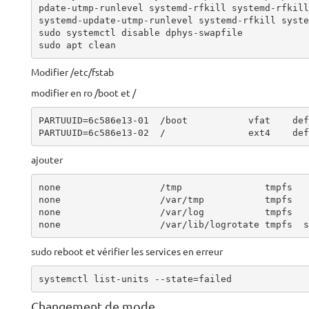
pdate-utmp-runlevel systemd-rfkill systemd-rfkill
systemd-update-utmp-runlevel systemd-rfkill syste
sudo systemctl disable dphys-swapfile

sudo apt clean
Modifier /etc/fstab
modifier en ro /boot et /
PARTUUID=6c586e13-01  /boot           vfat    def
PARTUUID=6c586e13-02  /               ext4    def
ajouter
none                  /tmp               tmpfs   
none                  /var/tmp           tmpfs   
none                  /var/log           tmpfs   
none                  /var/lib/logrotate tmpfs  s
sudo reboot et vérifier les services en erreur
systemctl list-units --state=failed
Changement de mode