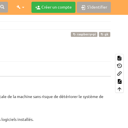
Créer un compte
S'identifier
raspberry-pi
gk
utale de la machine sans risque de détériorer le système de
 logiciels installés.