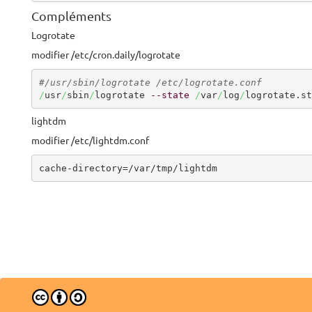
Compléments
Logrotate
modifier /etc/cron.daily/logrotate
#/usr/sbin/logrotate /etc/logrotate.conf
/
usr
/
sbin
/
logrotate 
--state
/
var
/
log
/
logrotate.st
lightdm
modifier /etc/lightdm.conf
cache-directory=/var/tmp/lightdm