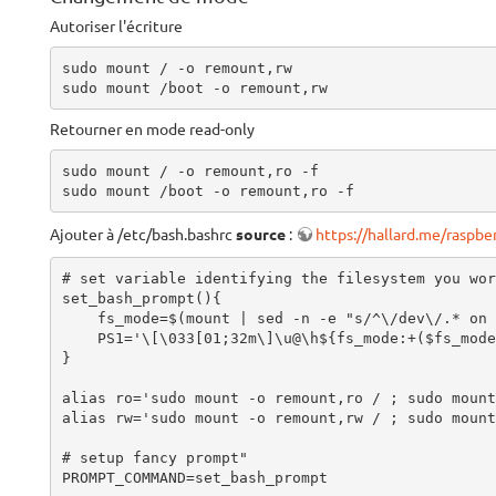
Autoriser l'écriture
sudo mount / -o remount,rw

sudo mount /boot -o remount,rw
Retourner en mode read-only
sudo mount / -o remount,ro -f

sudo mount /boot -o remount,ro -f
Ajouter à /etc/bash.bashrc
source
:
https://hallard.me/raspber
# set variable identifying the filesystem you wor
set_bash_prompt(){

    fs_mode=$(mount | sed -n -e "s/^\/dev\/.* on \/ .*(\(r[w|o]\).*/\1/p")

    PS1='\[\033[01;32m\]\u@\h${fs_mode:+($fs_mode)}\[\033[00m\]:\[\033[01;34m\]\w\[\033[00m\]\$ '

}

alias ro='sudo mount -o remount,ro / ; sudo mount
alias rw='sudo mount -o remount,rw / ; sudo mount
# setup fancy prompt"

PROMPT_COMMAND=set_bash_prompt