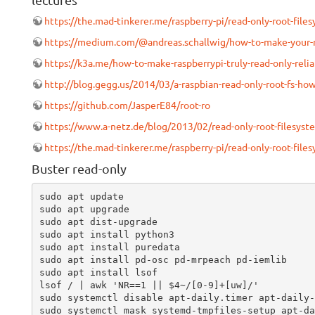
lectures
https://the.mad-tinkerer.me/raspberry-pi/read-only-root-file
https://medium.com/@andreas.schallwig/how-to-make-your-ra
https://k3a.me/how-to-make-raspberrypi-truly-read-only-relia
http://blog.gegg.us/2014/03/a-raspbian-read-only-root-fs-ho
https://github.com/JasperE84/root-ro
https://www.a-netz.de/blog/2013/02/read-only-root-filesyst
https://the.mad-tinkerer.me/raspberry-pi/read-only-root-file
Buster read-only
sudo apt update

sudo apt upgrade

sudo apt dist-upgrade

sudo apt install python3

sudo apt install puredata

sudo apt install pd-osc pd-mrpeach pd-iemlib

sudo apt install lsof

lsof / | awk 'NR==1 || $4~/[0-9]+[uw]/'

sudo systemctl disable apt-daily.timer apt-daily-
sudo systemctl mask systemd-tmpfiles-setup apt-da