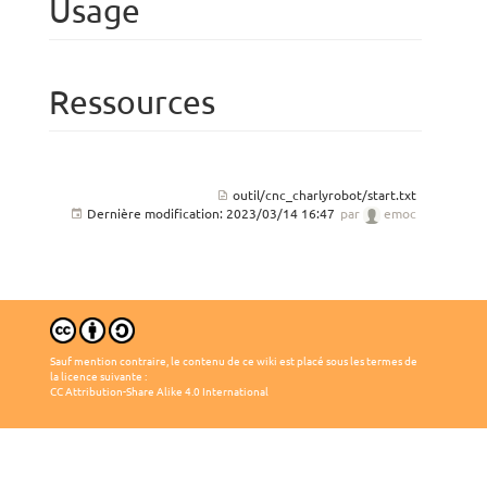
Usage
Ressources
outil/cnc_charlyrobot/start.txt
Dernière modification:
2023/03/14 16:47
par
emoc
Sauf mention contraire, le contenu de ce wiki est placé sous les termes de
la licence suivante :
CC Attribution-Share Alike 4.0 International