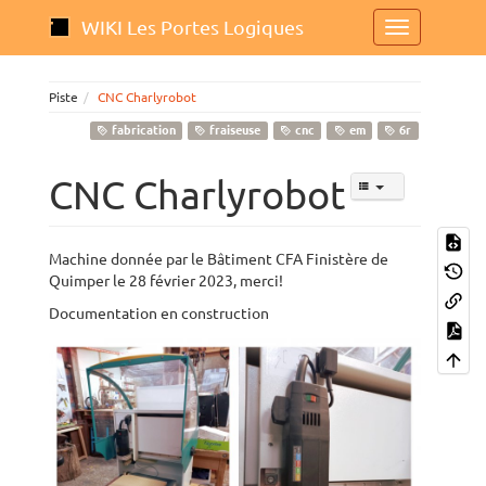
WIKI Les Portes Logiques
Piste
CNC Charlyrobot
fabrication
fraiseuse
cnc
em
6r
CNC Charlyrobot
Machine donnée par le Bâtiment CFA Finistère de
Quimper le 28 février 2023, merci!
Documentation en construction