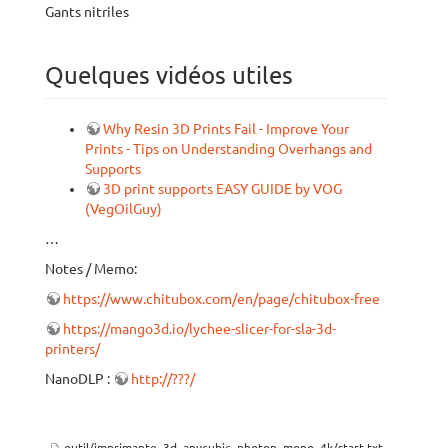
Gants nitriles
Quelques vidéos utiles
Why Resin 3D Prints Fail - Improve Your
Prints - Tips on Understanding Overhangs and
Supports
3D print supports EASY GUIDE by VOG
(VegOilGuy)
…
Notes / Memo:
https://www.chitubox.com/en/page/chitubox-free
https://mango3d.io/lychee-slicer-for-sla-3d-
printers/
NanoDLP :
http://???/
outil/imprimante_3d_anycubic_photon_mono_4k/start.txt