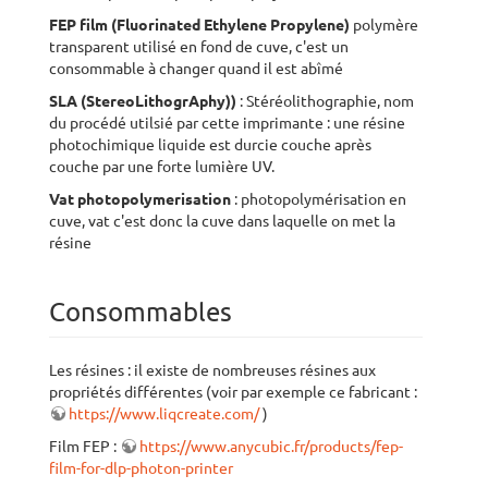
FEP film (Fluorinated Ethylene Propylene)
polymère
transparent utilisé en fond de cuve, c'est un
consommable à changer quand il est abîmé
SLA (StereoLithogrAphy))
: Stéréolithographie, nom
du procédé utilsié par cette imprimante : une résine
photochimique liquide est durcie couche après
couche par une forte lumière UV.
Vat photopolymerisation
: photopolymérisation en
cuve, vat c'est donc la cuve dans laquelle on met la
résine
Consommables
Les résines : il existe de nombreuses résines aux
propriétés différentes (voir par exemple ce fabricant :
https://www.liqcreate.com/
)
Film FEP :
https://www.anycubic.fr/products/fep-
film-for-dlp-photon-printer