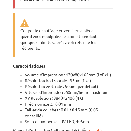
Couper le chauffage et ventiler la pièce
quand vous manipulez l'alcool et pendant
quelques minutes après avoir refermé les
récipients.
Caractéristiques
Volume d'impression : 130x80x165mm (LxPxH)
Résolution horizontale : 35µm (fixe)
Résolution verticale : 50µm (par défaut)
Vitesse d'impression : 60mm/heure maximum
XY Résolution : 3840×2400 (4K)
Précision axe Z : 0.01 mm
Tailles de couches : 0.01 / 0.15 mm (0.05
conseillé)
Source lumineuse : UV-LED, 405nm
Manuel d'utilisation (pdf en anglais) :
anycubic