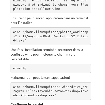
winecfg   # pour régler, j'ai réglé pour 
windows 8 et indiqué le chemin vers l'ap
plication installeur wine
Ensuite on peut lancer l'application dans un terminal
pour l'installer
wine "/home/linuxquimper/photon_workshop
-2.2.19/AnycubicPhotonWorkshop_V2.2.19_x
64.exe"
Une fois l'installation terminée, retourner dans la
config de wine pour indiquer le chemin vers
l'exécutable
winecfg
Maintenant on peut lancer l'application!
wine "/home/linuxquimper/.wine/drive_c/P
rogram Files/AnycubicPhotonWorkshop/Anyc
ubicPhotonWorkshop.exe"
Configurer le logiciel
: