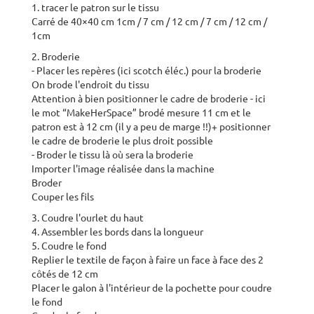
1. tracer le patron sur le tissu
Carré de 40×40 cm 1cm / 7 cm / 12 cm / 7 cm / 12 cm /
1cm
2. Broderie
- Placer les repères (ici scotch éléc.) pour la broderie
On brode l'endroit du tissu
Attention à bien positionner le cadre de broderie - ici
le mot “MakeHerSpace” brodé mesure 11 cm et le
patron est à 12 cm (il y a peu de marge !!)+ positionner
le cadre de broderie le plus droit possible
- Broder le tissu là où sera la broderie
Importer l'image réalisée dans la machine
Broder
Couper les fils
3. Coudre l'ourlet du haut
4. Assembler les bords dans la longueur
5. Coudre le fond
Replier le textile de façon à faire un face à face des 2
côtés de 12 cm
Placer le galon à l'intérieur de la pochette pour coudre
le fond