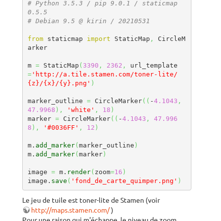
# Python 3.5.3 / pip 9.0.1 / staticmap 
0.5.5
# Debian 9.5 @ kirin / 20210531
from
 staticmap 
import
 StaticMap
,
 CircleM
arker

m 
=
 StaticMap
(
3390
,
2362
,
 url_template
=
'http://a.tile.stamen.com/toner-lite/
{z}/{x}/{y}.png'
)
marker_outline 
=
 CircleMarker
(
(
-
4.1043
,
47.9968
)
,
'white'
,
18
)
marker 
=
 CircleMarker
(
(
-
4.1043
,
47.996
8
)
,
'#0036FF'
,
12
)
m.
add_marker
(
marker_outline
)
m.
add_marker
(
marker
)
image 
=
 m.
render
(
zoom
=
16
)
image.
save
(
'fond_de_carte_quimper.png'
)
Le jeu de tuile est toner-lite de Stamen (voir
http://maps.stamen.com/
)
Pour une raison qui m'échappe, le niveau de zoom