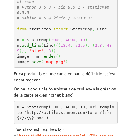
aticmap
# Python 3.5.3 / pip 9.0.1 / staticmap 
0.5.5
# Debian 9.5 @ kirin / 20210531
from
 staticmap 
import
 StaticMap
,
 Line

m 
=
 StaticMap
(
3000
,
4000
,
10
)
m.
add_line
(
Line
(
(
(
13.4
,
52.5
)
,
(
2.3
,
48.
9
)
)
,
'blue'
,
3
)
)
image 
=
 m.
render
(
)
image.
save
(
'map.png'
)
Et ça produit bien une carte en haute définition, c'est
encourageant!
On peut choisir le fournisseur de «tuiles» à la création
de la carte (ex. en noir et blanc)
m = StaticMap(3000, 4000, 10, url_templa
te='http://a.tile.stamen.com/toner/{z}/
{x}/{y}.png')
J'en ai trouvé une liste ici :