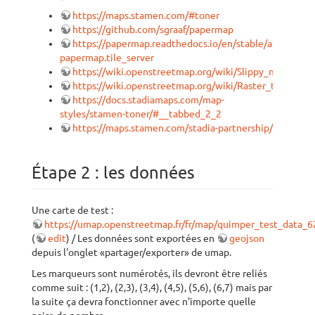
https://maps.stamen.com/#toner
https://github.com/sgraaf/papermap
https://papermap.readthedocs.io/en/stable/api.html#
papermap.tile_server
https://wiki.openstreetmap.org/wiki/Slippy_map_tile
https://wiki.openstreetmap.org/wiki/Raster_tile_provi
https://docs.stadiamaps.com/map-
styles/stamen-toner/#__tabbed_2_2
https://maps.stamen.com/stadia-partnership/
Étape 2 : les données
Une carte de test :
https://umap.openstreetmap.fr/fr/map/quimper_test_data_
(
edit
) / Les données sont exportées en
geojson
depuis l'onglet «partager/exporter» de umap.
Les marqueurs sont numérotés, ils devront être reliés
comme suit : (1,2), (2,3), (3,4), (4,5), (5,6), (6,7) mais par
la suite ça devra fonctionner avec n'importe quelle