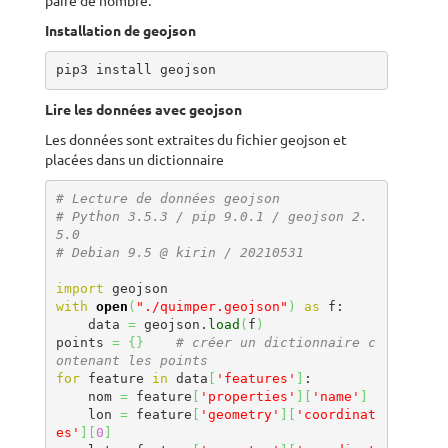
paire de nombre.
Installation de geojson
pip3 install geojson
Lire les données avec geojson
Les données sont extraites du fichier geojson et
placées dans un dictionnaire
# Lecture de données geojson
# Python 3.5.3 / pip 9.0.1 / geojson 2.
5.0
# Debian 9.5 @ kirin / 20210531
import
with
open
(
"./quimper.geojson"
)
as
 f:

    data 
=
 geojson.
load
(
f
)
points 
=
{
}
# créer un dictionnaire c
ontenant les points
for
 feature 
in
 data
[
'features'
]
:

    nom 
=
 feature
[
'properties'
]
[
'name'
]
    lon 
=
 feature
[
'geometry'
]
[
'coordinat
es'
]
[
0
]