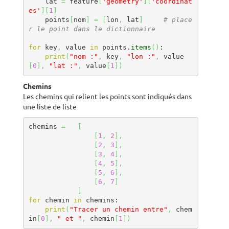
    lat 
=
 feature
[
'geometry'
]
[
'coordinat
es'
]
[
1
]
    points
[
nom
]
=
[
lon
,
 lat
]
# place
r le point dans le dictionnaire
for
 key
,
 value 
in
 points.
items
(
)
:

print
(
"nom :"
,
 key
,
"lon :"
,
 value
[
0
]
,
"lat :"
,
 value
[
1
]
)
Chemins
Les chemins qui relient les points sont indiqués dans
une liste de liste
chemins 
=
[
[
1
,
2
]
,
[
2
,
3
]
,
[
3
,
4
]
,
[
4
,
5
]
,
[
5
,
6
]
,
[
6
,
7
]
]
for
 chemin 
in
 chemins:

print
(
"Tracer un chemin entre"
,
 chem
in
[
0
]
,
" et "
,
 chemin
[
1
]
)