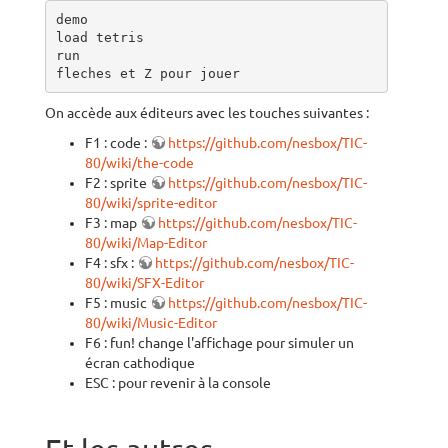
demo

load tetris

run

fleches et Z pour jouer
On accède aux éditeurs avec les touches suivantes :
F1 : code :
https://github.com/nesbox/TIC-
80/wiki/the-code
F2 : sprite
https://github.com/nesbox/TIC-
80/wiki/sprite-editor
F3 : map
https://github.com/nesbox/TIC-
80/wiki/Map-Editor
F4 : sfx :
https://github.com/nesbox/TIC-
80/wiki/SFX-Editor
F5 : music
https://github.com/nesbox/TIC-
80/wiki/Music-Editor
F6 : fun! change l'affichage pour simuler un
écran cathodique
ESC : pour revenir à la console