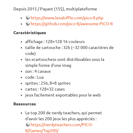
Depuis 2015 / Payant (15$), multiplateforme
https://www.lexaloffle.com/pico-8.php
https://github.com/pico-8/awesome-PICO-8
Caractéristiques
affichage : 128×128 16 couleurs
taille de cartouche : 32k (~32 000 caractères de
code)
les «cartouches» sont distribuables sous la
simple forme d'une imag
son : 4 canaux
code : Lua
sprites : 256, 8×8 sprites
cartes : 128×32 cases
jeux facilement exportables pour le web
Ressources
Le top 200 de nerdy teachers, qui permet
d'avoir les 200 jeux les plus appréciés :
https://nerdyteachers.com/PICO-
8/Games/Top200/