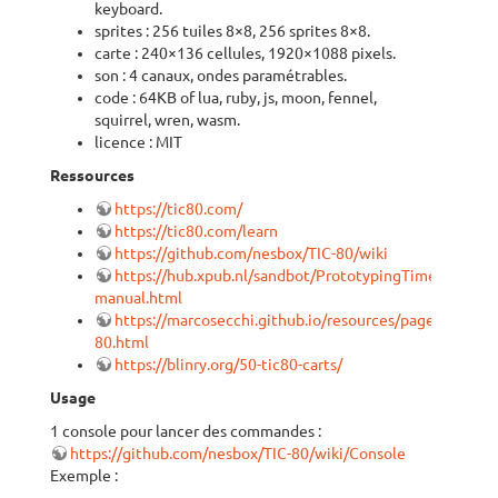
keyboard.
sprites : 256 tuiles 8×8, 256 sprites 8×8.
carte : 240×136 cellules, 1920×1088 pixels.
son : 4 canaux, ondes paramétrables.
code : 64KB of lua, ruby, js, moon, fennel,
squirrel, wren, wasm.
licence : MIT
Ressources
https://tic80.com/
https://tic80.com/learn
https://github.com/nesbox/TIC-80/wiki
https://hub.xpub.nl/sandbot/PrototypingTimes/tic80-
manual.html
https://marcosecchi.github.io/resources/pages/retrog
80.html
https://blinry.org/50-tic80-carts/
Usage
1 console pour lancer des commandes :
https://github.com/nesbox/TIC-80/wiki/Console
Exemple :