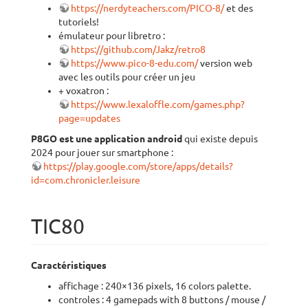
https://nerdyteachers.com/PICO-8/
et des
tutoriels!
émulateur pour libretro :
https://github.com/Jakz/retro8
https://www.pico-8-edu.com/
version web
avec les outils pour créer un jeu
+ voxatron :
https://www.lexaloffle.com/games.php?
page=updates
P8GO est une application android
qui existe depuis
2024 pour jouer sur smartphone :
https://play.google.com/store/apps/details?
id=com.chronicler.leisure
TIC80
Caractéristiques
affichage : 240×136 pixels, 16 colors palette.
controles : 4 gamepads with 8 buttons / mouse /