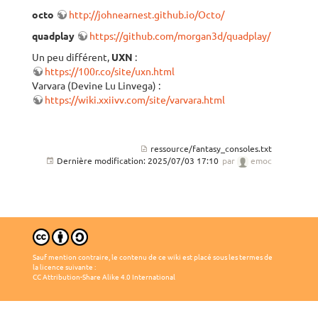
octo
http://johnearnest.github.io/Octo/
quadplay
https://github.com/morgan3d/quadplay/
Un peu différent,
UXN
:
https://100r.co/site/uxn.html
Varvara (Devine Lu Linvega) :
https://wiki.xxiivv.com/site/varvara.html
ressource/fantasy_consoles.txt
Dernière modification:
2025/07/03 17:10
par
emoc
Sauf mention contraire, le contenu de ce wiki est placé sous les termes de
la licence suivante :
CC Attribution-Share Alike 4.0 International