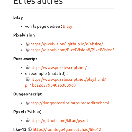
Et les autres
bitsy
voir la page dédiée :
Bitsy
Pixelvision
https://pixelvision8.github.io/Website/
https://github.com/PixelVision8/PixelVision8
Puzzlescript
https://www.puzzlescript.net/
un exemple (match 3) :
https://www.puzzlescript.net/play.html?
p=1bca2d279640ab3839c0
Dungeonscript
http://dungeonscript.farbs.org/editor.html
Pyxel
(Python)
https://github.com/kitao/pyxel
liko-12
https://ramilego4game.itch.io/liko12