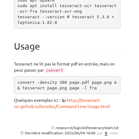
sudo apt update

sudo apt install tesseract-ocr tesseract
-ocr-fra tesseract-ocr-eng

tesseract --version # tesseract 5.3.0 + 
leptonica-1.82.0
Usage
Tesseract ne lit pas le format pdf en entrée, mais on
peut passer par
convert
convert -density 300 page.pdf page.png &
& tesseract page.png page -l fra 
Quelques exemples ici :
https://tesseract-
ocr.github.io/tessdoc/Command-Line-Usage.html
ressource/logiciel/tesseract/start.txt
Dernière modification:
2025/06/04 16:00
par
emoc