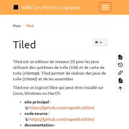
WIKI Les Portes Logiques
Piste
Tiled
Tiled
Tiled est un éditeur de niveaux 2D pour les jeux
utilisant des systèmes de tuile (
tile
) et de carte de
tuile (
tilemap
). Tiled permet de réaliser des jeux de
tuile (
tileset
) et de les assembler.
Tiled est un logiciel libre qui peut être installé sur
Linux, Windows ou MacOS
site principal
:
https://github.com/mapeditor/tiled
code source
:
https://github.com/mapeditor/tiled
documentation
: