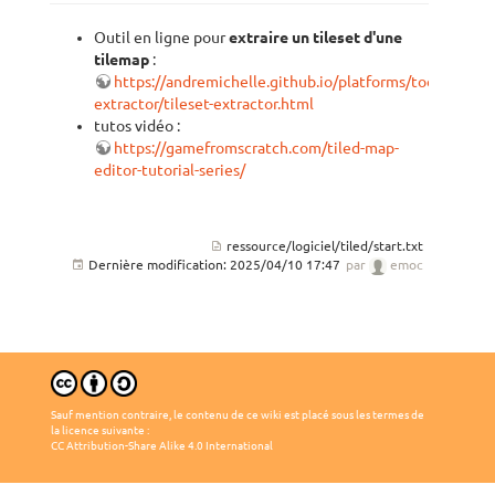
Outil en ligne pour
extraire un tileset d'une
tilemap
:
https://andremichelle.github.io/platforms/tools/html/t
extractor/tileset-extractor.html
tutos vidéo :
https://gamefromscratch.com/tiled-map-
editor-tutorial-series/
ressource/logiciel/tiled/start.txt
Dernière modification:
2025/04/10 17:47
par
emoc
Sauf mention contraire, le contenu de ce wiki est placé sous les termes de
la licence suivante :
CC Attribution-Share Alike 4.0 International