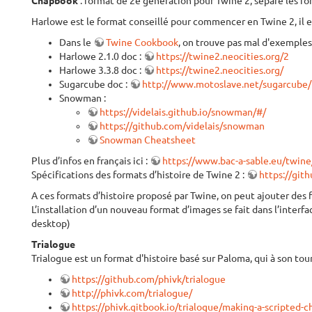
Chapbook
: format de 2e génération pour Twine 2, sépare les fon
Harlowe est le format conseillé pour commencer en Twine 2, il e
Dans le
Twine Cookbook
, on trouve pas mal d'exemples
Harlowe 2.1.0 doc :
https://twine2.neocities.org/2
Harlowe 3.3.8 doc :
https://twine2.neocities.org/
Sugarcube doc :
http://www.motoslave.net/sugarcube/
Snowman :
https://videlais.github.io/snowman/#/
https://github.com/videlais/snowman
Snowman Cheatsheet
Plus d’infos en français ici :
https://www.bac-a-sable.eu/twine
Spécifications des formats d’histoire de Twine 2 :
https://git
A ces formats d’histoire proposé par Twine, on peut ajouter d
L’installation d’un nouveau format d’images se fait dans l’interfa
desktop)
Trialogue
Trialogue est un format d'histoire basé sur Paloma, qui à son to
https://github.com/phivk/trialogue
http://phivk.com/trialogue/
https://phivk.gitbook.io/trialogue/making-a-scripted-c