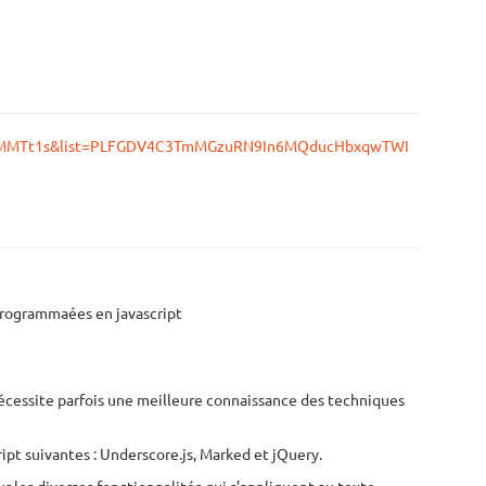
_WlMMTt1s&list=PLFGDV4C3TmMGzuRN9In6MQducHbxqwTWI
programmaées en javascript
 nécessite parfois une meilleure connaissance des techniques
ript suivantes : Underscore.js, Marked et jQuery.