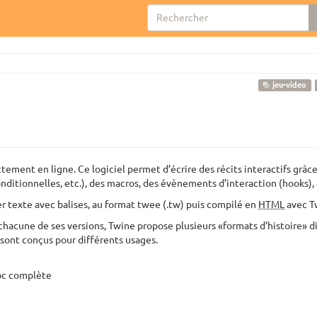
jeu-video
ectement en ligne. Ce logiciel permet d’écrire des récits interactifs gr
ditionnelles, etc.), des macros, des évènements d’interaction (hooks), 
r texte avec balises, au format twee (.tw) puis compilé en
HTML
avec Tw
chacune de ses versions, Twine propose plusieurs «formats d’histoire» d
sont conçus pour différents usages.
c complète