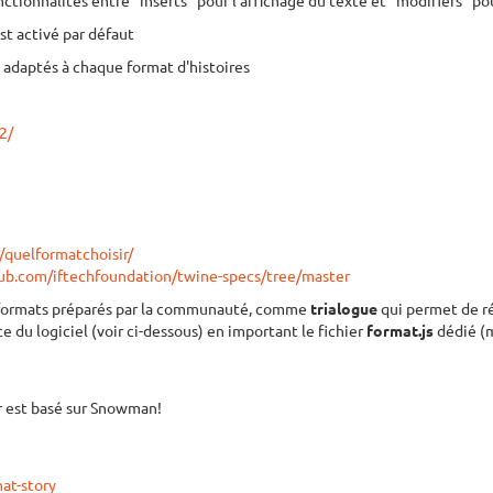
ctionnalités entre “inserts” pour l’affichage du texte et “modifiers” pou
st activé par défaut
 adaptés à chaque format d'histoires
2/
/quelformatchoisir/
hub.com/iftechfoundation/twine-specs/tree/master
es formats préparés par la communauté, comme
trialogue
qui permet de ré
ce du logiciel (voir ci-dessous) en important le fichier
format.js
dédié (m
ur est basé sur Snowman!
hat-story