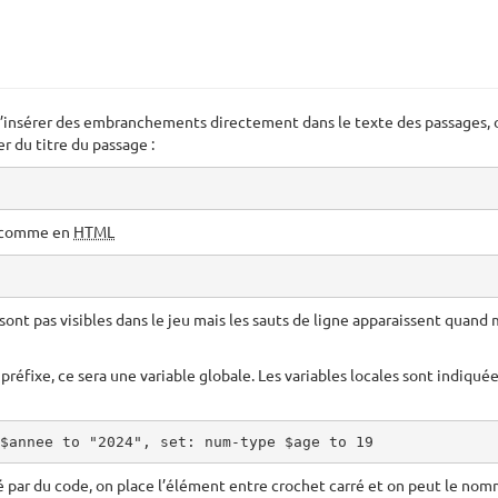
insérer des embranchements directement dans le texte des passages, on
r du titre du passage :
e comme en
HTML
ont pas visibles dans le jeu mais les sauts de ligne apparaissent quand 
préfixe, ce sera une variable globale. Les variables locales sont indiqué
$annee to "2024", set: num-type $age to 19
é par du code, on place l’élément entre crochet carré et on peut le nomm