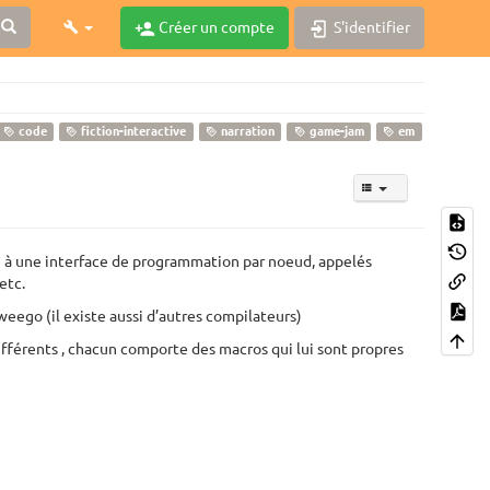
Créer un compte
S'identifier
code
fiction-interactive
narration
game-jam
em
âce à une interface de programmation par noeud, appelés
etc.
eego (il existe aussi d’autres compilateurs)
ifférents , chacun comporte des macros qui lui sont propres