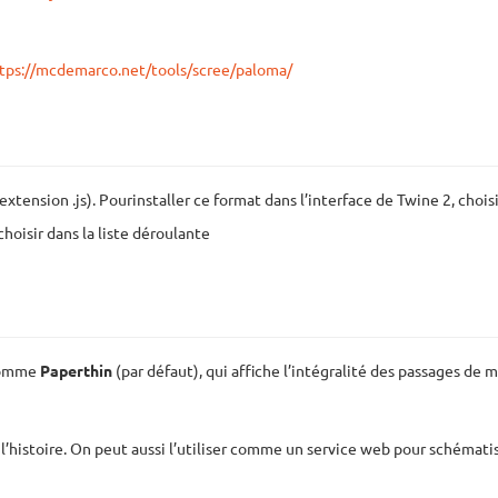
tps://mcdemarco.net/tools/scree/paloma/
xtension .js). Pourinstaller ce format dans l’interface de Twine 2, choisi
choisir dans la liste déroulante
 comme
Paperthin
(par défaut), qui affiche l’intégralité des passages de m
l’histoire. On peut aussi l’utiliser comme un service web pour schématis