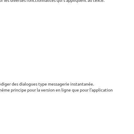
r les diverses fonctionnalités qui s’appliquent au texte.
diger des dialogues type messagerie instantanée.
ême principe pour la version en ligne que pour l’application