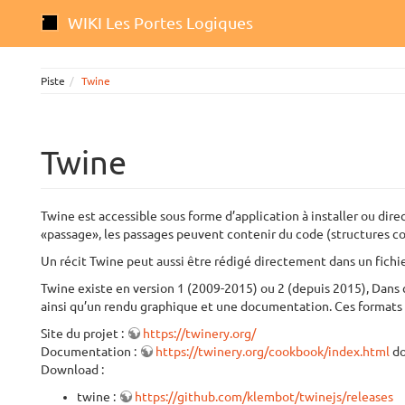
WIKI Les Portes Logiques
Piste
Twine
Twine
Twine est accessible sous forme d’application à installer ou dir
«passage», les passages peuvent contenir du code (structures con
Un récit Twine peut aussi être rédigé directement dans un fichie
Twine existe en version 1 (2009-2015) ou 2 (depuis 2015), Dans 
ainsi qu’un rendu graphique et une documentation. Ces formats 
Site du projet :
https://twinery.org/
Documentation :
https://twinery.org/cookbook/index.html
do
Download :
twine :
https://github.com/klembot/twinejs/releases