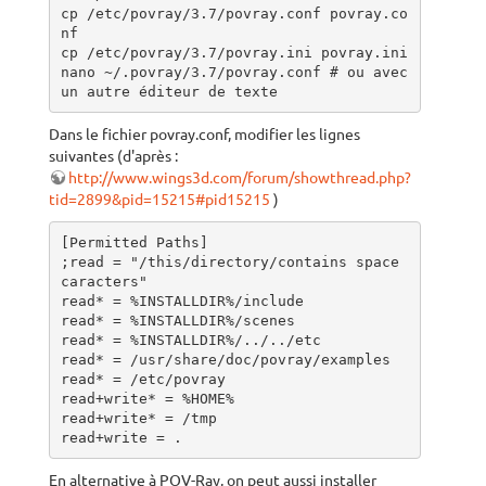
cp /etc/povray/3.7/povray.conf povray.co
nf

cp /etc/povray/3.7/povray.ini povray.ini

nano ~/.povray/3.7/povray.conf # ou avec 
un autre éditeur de texte
Dans le fichier povray.conf, modifier les lignes
suivantes (d'après :
http://www.wings3d.com/forum/showthread.php?
tid=2899&pid=15215#pid15215
)
[Permitted Paths]

;read = "/this/directory/contains space 
caracters"

read* = %INSTALLDIR%/include

read* = %INSTALLDIR%/scenes

read* = %INSTALLDIR%/../../etc

read* = /usr/share/doc/povray/examples

read* = /etc/povray

read+write* = %HOME%

read+write* = /tmp

read+write = .
En alternative à POV-Ray, on peut aussi installer