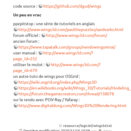
code source :
https://github.com/dgud/wings
Un peu en vrac
ppzpitstop : une série de tutoriels en anglais
http://www.wings3d.com/paulthepuzzles/aardvarks.html
forum officiel :
http://www.wings3d.com/forum/
ancien forum :
https://www.tapatalk.com/groups/nendowingsmirai/
user manual :
http://www.wings3d.com/?
page_id=252
utiliser le mulot :
http://www.wings3d.com/?
page_id=679
un autre tuto de wings pour OSGrid :
https://wiki.osgrid.org/index.php/Wings3D
https://en.wikibooks.org/wiki/Wings_3D/Tutorials/Modelin
https://forum.thegamecreators.com/thread/138078
sur le rendu avec POV-Ray / Yafaray :
http://www.digitaldung.com/Wings3D%20Rendering.html
ressource/logiciel/wings3d.txt
Dernière modification:
2020/11/16 10:59
par
emoc