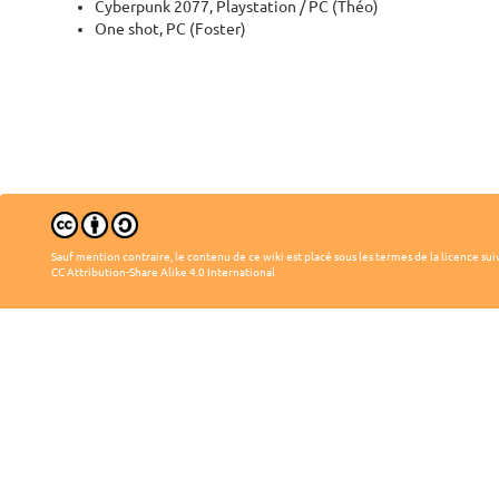
Cyberpunk 2077, Playstation / PC (Théo)
One shot, PC (Foster)
Sauf mention contraire, le contenu de ce wiki est placé sous les termes de la licence sui
CC Attribution-Share Alike 4.0 International