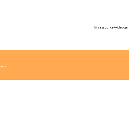
ressource/videogam
vante :