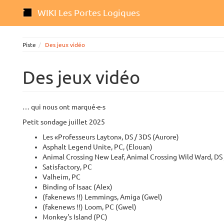
WIKI Les Portes Logiques
Piste
Des jeux vidéo
Des jeux vidéo
… qui nous ont marqué·e·s
Petit sondage juillet 2025
Les «Professeurs Layton», DS / 3DS (Aurore)
Asphalt Legend Unite, PC, (Elouan)
Animal Crossing New Leaf, Animal Crossing Wild Ward, DS 
Satisfactory, PC
Valheim, PC
Binding of Isaac (Alex)
(fakenews !!) Lemmings, Amiga (Gwel)
(fakenews !!) Loom, PC (Gwel)
Monkey's Island (PC)