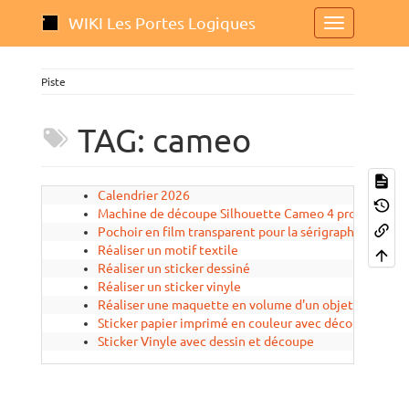
WIKI Les Portes Logiques
Piste
TAG: cameo
Calendrier 2026
2026
Machine de découpe Silhouette Cameo 4 pro
2024
Pochoir en film transparent pour la sérigraphie
2025
Réaliser un motif textile
2024
Réaliser un sticker dessiné
2024
Réaliser un sticker vinyle
2024
Réaliser une maquette en volume d'un objet 3D
2025
Sticker papier imprimé en couleur avec découpe
2025
Sticker Vinyle avec dessin et découpe
2025