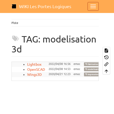
WIKI Les Portes Logiques
Piste
TAG: modelisation
3d
Lightbox
2022/04/08 16:56
emoc
,
fabrication
impress
OpenSCAD
2022/04/08 14:53
emoc
,
modelisation 3d
op
Wings3D
2020/04/21 12:23
emoc
,
impression 3d
mode