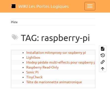
WIKI Les Portes Logiques
Piste
TAG: raspberry-pi
Installation mitmproxy sur raspberry pi
2020/02
Lightbox
2022/04
Modep pédale multi-effects pour raspberry pi
2021/11
Raspberry Read-Only
2019/12
Sonic Pi
2020/03
TinyCheck
2022/11
Tête de marionnette animatronique
2022/09