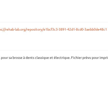
ps://rehab-lab.org/repository/e1bcf3c3-3891-42d1-8cd0-3aebb0de48c1
, pour sa brosse à dents classique et électrique. Fichier prévu pour im