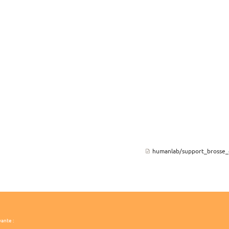
humanlab/support_brosse_
vante :