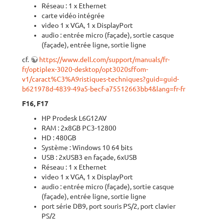
Réseau : 1 x Ethernet
carte vidéo intégrée
video 1 x VGA, 1 x DisplayPort
audio : entrée micro (façade), sortie casque
(façade), entrée ligne, sortie ligne
cf.
https://www.dell.com/support/manuals/fr-
fr/optiplex-3020-desktop/opt3020sffom-
v1/caract%C3%A9ristiques-techniques?guid=guid-
b621978d-4839-49a5-becf-a75512663bb4&lang=fr-fr
F16, F17
HP Prodesk L6G12AV
RAM : 2x8GB PC3-12800
HD : 480GB
Système : Windows 10 64 bits
USB : 2xUSB3 en façade, 6xUSB
Réseau : 1 x Ethernet
video 1 x VGA, 1 x DisplayPort
audio : entrée micro (façade), sortie casque
(façade), entrée ligne, sortie ligne
port série DB9, port souris PS/2, port clavier
PS/2