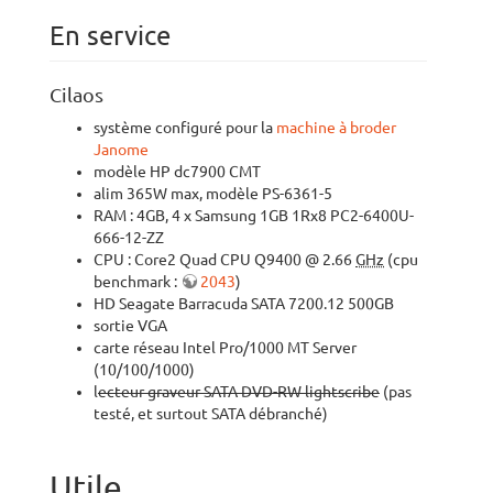
En service
Cilaos
système configuré pour la
machine à broder
Janome
modèle HP dc7900 CMT
alim 365W max, modèle PS-6361-5
RAM : 4GB, 4 x Samsung 1GB 1Rx8 PC2-6400U-
666-12-ZZ
CPU : Core2 Quad CPU Q9400 @ 2.66
GHz
(cpu
benchmark :
2043
)
HD Seagate Barracuda SATA 7200.12 500GB
sortie VGA
carte réseau Intel Pro/1000 MT Server
(10/100/1000)
l
ecteur graveur SATA DVD-RW lightscribe
(pas
testé, et surtout SATA débranché)
Utile