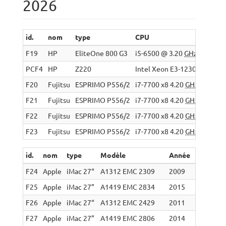
2026
id.
nom
type
CPU
F19
HP
EliteOne 800 G3
i5-6500 @ 3.20
GHz
PCF4
HP
Z220
Intel Xeon E3-1230 V2 3.30
F20
Fujitsu
ESPRIMO P556/2
i7-7700 x8 4.20
GHz
F21
Fujitsu
ESPRIMO P556/2
i7-7700 x8 4.20
GHz
F22
Fujitsu
ESPRIMO P556/2
i7-7700 x8 4.20
GHz
F23
Fujitsu
ESPRIMO P556/2
i7-7700 x8 4.20
GHz
id.
nom
type
Modèle
Année
CPU
F24
Apple
iMac 27“
A1312 EMC 2309
2009
Core 2 D
F25
Apple
iMac 27”
A1419 EMC 2834
2015
Core i7 6
F26
Apple
iMac 27“
A1312 EMC 2429
2011
Core i5-2
F27
Apple
iMac 27”
A1419 EMC 2806
2014
Core i5-4