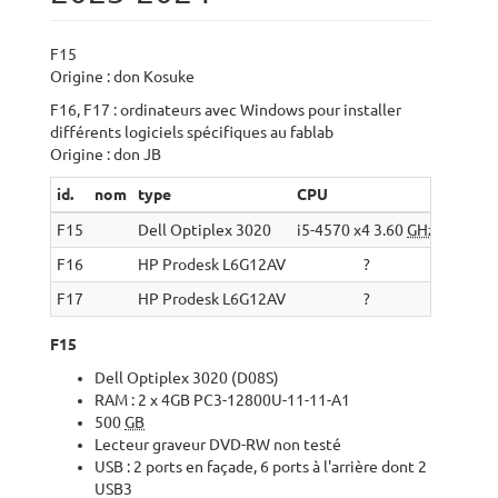
F15
Origine : don Kosuke
F16, F17 : ordinateurs avec Windows pour installer
différents logiciels spécifiques au fablab
Origine : don JB
id.
nom
type
CPU
bench.
F15
Dell Optiplex 3020
i5-4570 x4 3.60
GHz
?
F16
HP Prodesk L6G12AV
?
?
F17
HP Prodesk L6G12AV
?
?
F15
Dell Optiplex 3020 (D08S)
RAM : 2 x 4GB PC3-12800U-11-11-A1
500
GB
Lecteur graveur DVD-RW non testé
USB : 2 ports en façade, 6 ports à l'arrière dont 2
USB3