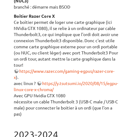
(NUC3)
branché : démarre mais BSOD
Boîtier Razer Core X
Ce boîtier permet de loger une carte graphique (ici
NVidia GTX 1080), il se relie à un ordinateur par cable
Thunderbolt3, ce qui implique que l'ordi doit avoir une
connexion Thunderbolt3 disponible. Donc c'est utile
comme carte graphique externe pour un ordi portable
(ou NUC, ou client léger) avec port Thunderbolt3 Pour
un ordi tour, autant mettre la carte graphique dans la
tour!
https://www.razer.com/gaming-egpus/razer-core-
x
).
avec linux ?
https://y.tsutsumi.io/2020/08/15/egpu-
linux-core-x-chroma/
Avec GPU Nvidia GTX 1080
nécessite un cable Thunderbolt 3 (USB-C male / USB-C
male) pour connecter le boitier à un ordi (que l'on a
pas)
2023-2024