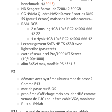
benchmark :
2043
)
HD Seagate Barracuda 7200.12 500GB
CG NVidia Quadro NVS440 avec 2 sorties DMS-
59 (pour 4 écrans) mais sans les adaptateurs…
RAM : 3GB
2 x Samsung 1GB 1Rx8 PC2-6400U-666-
12-ZZ
1 x Hynix 1GB 1Rx8 PC2-6400U-666-12
Lecteur graveur SATA HP TS-653R avec
lightscribe (pas testé)
carte réseau Intel Pro/1000 MT Server
(10/100/1000)
alim 365W max, modèle PS-6361-5
F2
démarre avec système ubuntu mot de passe ?
Comme F13
mot de passe sur BIOS
problème d'affichage mais pas identifié comme
venant de l'UC : peut-être cable VGA, moniteur
Plus au fablab
F3
Ubuntu mot de passe inconnue plus au Fablab