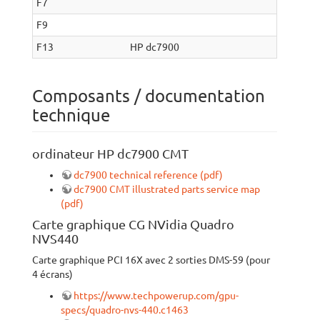
F7
F9
F13
HP dc7900
Composants / documentation
technique
ordinateur HP dc7900 CMT
dc7900 technical reference (pdf)
dc7900 CMT illustrated parts service map
(pdf)
Carte graphique CG NVidia Quadro
NVS440
Carte graphique PCI 16X avec 2 sorties DMS-59 (pour
4 écrans)
https://www.techpowerup.com/gpu-
specs/quadro-nvs-440.c1463