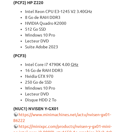
(PCF2) HP Z220
Intel Xeon CPU E3-1245 V2 3.40GHz
8 Go de RAM DDR3
NVIDIA Quadro K2000
512 Go SSD
Windows 10 Pro
Lecteur DVD
Suite Adobe 2023
(PCF3)
Intel Core i7 4790K 4.00
GHz
16 Go de RAM DDR3
Nvidia GTX 970
250 Go de SSD
Windows 10 Pro
Lecteur DVD
Disque HDD 2 To
(NUC1) NVISEN Y-GX01
https://www.minimachines.net/actu/nvisen-gx01-
86222
https://minixpc.com/products/nvisen-y-gx01-mini-