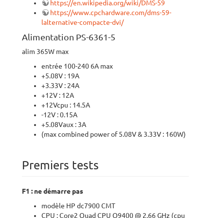
https://en.wikipedia.org/wiki/DMS-59
https://www.cpchardware.com/dms-59-
lalternative-compacte-dvi/
Alimentation PS-6361-5
alim 365W max
entrée 100-240 6A max
+5.08V : 19A
+3.33V : 24A
+12V : 12A
+12Vcpu : 14.5A
-12V : 0.15A
+5.08Vaux : 3A
(max combined power of 5.08V & 3.33V : 160W)
Premiers tests
F1 : ne démarre pas
modèle HP dc7900 CMT
CPU : Core2 Quad CPU Q9400 @ 2.66
GHz
(cpu