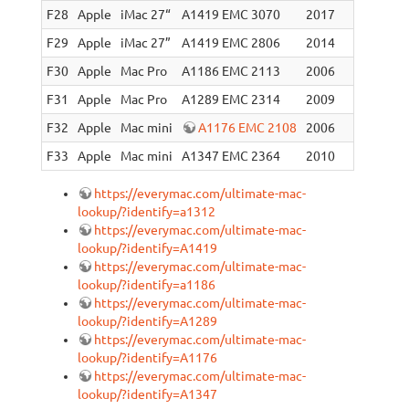
F28
Apple
iMac 27“
A1419 EMC 3070
2017
Core i5-7
F29
Apple
iMac 27”
A1419 EMC 2806
2014
Core i7-4
F30
Apple
Mac Pro
A1186 EMC 2113
2006
?
F31
Apple
Mac Pro
A1289 EMC 2314
2009
?
F32
Apple
Mac mini
A1176 EMC 2108
2006
1.66
GHz
F33
Apple
Mac mini
A1347 EMC 2364
2010
Core 2 D
https://everymac.com/ultimate-mac-
lookup/?identify=a1312
https://everymac.com/ultimate-mac-
lookup/?identify=A1419
https://everymac.com/ultimate-mac-
lookup/?identify=a1186
https://everymac.com/ultimate-mac-
lookup/?identify=A1289
https://everymac.com/ultimate-mac-
lookup/?identify=A1176
https://everymac.com/ultimate-mac-
lookup/?identify=A1347