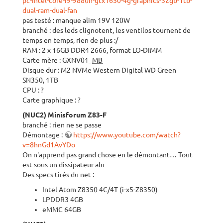
pc-intel-core-i9-9880h-gtx1650-4g-graphics-32gb-1tb-
dual-ram-dual-fan
pas testé : manque alim 19V 120W
branché : des leds clignotent, les ventilos tournent de
temps en temps, rien de plus :/
RAM : 2 x 16GB DDR4 2666, format LO-DIMM
Carte mère : GXNV01_
MB
Disque dur : M2 NVMe Western Digital WD Green
SN350, 1TB
CPU : ?
Carte graphique : ?
(NUC2) Minisforum Z83-F
branché : rien ne se passe
Démontage :
https://www.youtube.com/watch?
v=8hnGd1AvYDo
On n'apprend pas grand chose en le démontant… Tout
est sous un dissipateur alu
Des specs tirés du net :
Intel Atom Z8350 4C/4T (i-x5-Z8350)
LPDDR3 4GB
eMMC 64GB