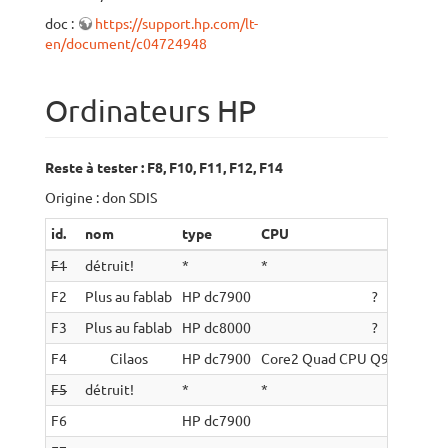
doc :
https://support.hp.com/lt-
en/document/c04724948
Ordinateurs HP
Reste à tester : F8, F10, F11, F12, F14
Origine : don SDIS
id.
nom
type
CPU
F1
détruit!
*
*
F2
Plus au fablab
HP dc7900
?
F3
Plus au fablab
HP dc8000
?
F4
Cilaos
HP dc7900
Core2 Quad CPU Q9400 @ 2.
F5
détruit!
*
*
F6
HP dc7900