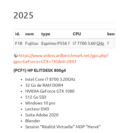
2025
id.
nom
type
CPU
bench.
RAM
F18
Fujitsu
Esprimo P556 ?
i7 7700 3.60
GHz
?
DDR4 
https://www.videocardbenchmark.net/gpu.php?
gpu=GeForce+GTX+745&id=2843
(PCF1) HP ELITDESK 800g4
Intel Core i7 8700 3.20GHz
32 Go de RAM DDR4
NVIDIA GeForce GTX 1080
512 Go SSD
Windows 10 pro
Lecteur DVD
Suite Adobe 2020
Blender
Session “Réalité Virtuelle” MDP “Hervé”