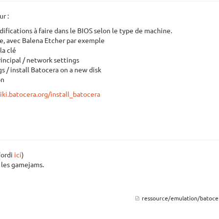
r :
difications à faire dans le BIOS selon le type de machine.
le, avec Balena Etcher par exemple
la clé
incipal / network settings
s / install Batocera on a new disk
on
iki.batocera.org/install_batocera
'ordi
ici
)
t les gamejams.
ressource/emulation/batocer