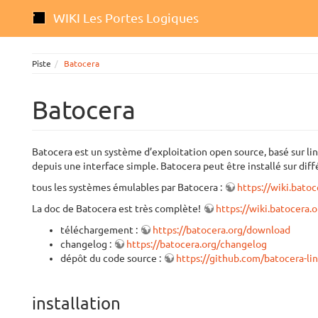
WIKI Les Portes Logiques
Piste
Batocera
Batocera
Batocera est un système d’exploitation open source, basé sur li
depuis une interface simple. Batocera peut être installé sur diff
tous les systèmes émulables par Batocera :
https://wiki.bato
La doc de Batocera est très complète!
https://wiki.batocera.o
téléchargement :
https://batocera.org/download
changelog :
https://batocera.org/changelog
dépôt du code source :
https://github.com/batocera-li
installation