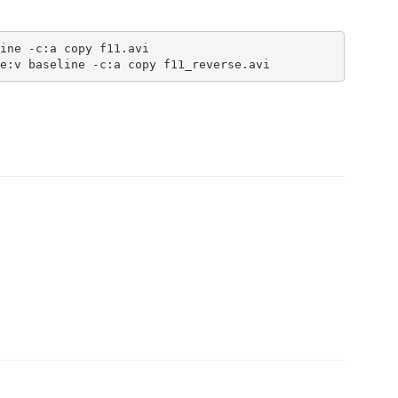
ine -c:a copy f11.avi

e:v baseline -c:a copy f11_reverse.avi