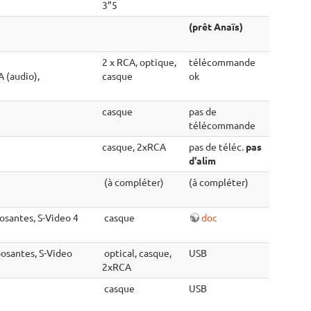
3”5
(prêt Anaïs)
2 x RCA, optique,
télécommande
 (audio),
casque
ok
casque
pas de
télécommande
casque, 2xRCA
pas de téléc.
pas
d'alim
(à compléter)
(à compléter)
osantes, S-Video 4
casque
doc
posantes, S-Video
optical, casque,
USB
2xRCA
casque
USB