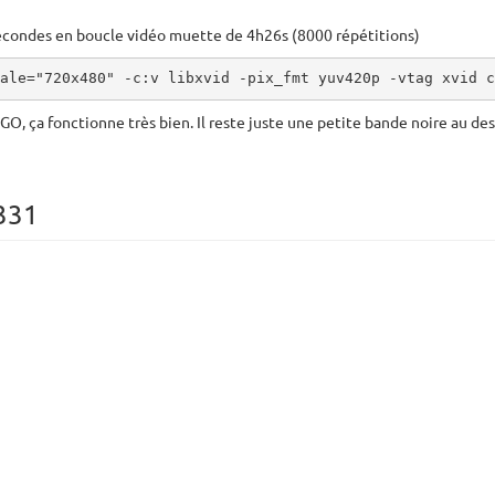
 secondes en boucle vidéo muette de 4h26s (8000 répétitions)
ale="720x480" -c:v libxvid -pix_fmt yuv420p -vtag xvid c
1 GO, ça fonctionne très bien. Il reste juste une petite bande noire au 
331