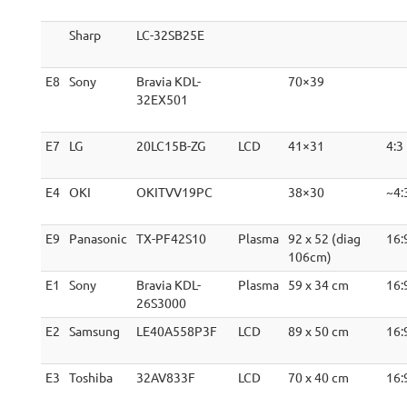
Sharp
LC-32SB25E
E8
Sony
Bravia KDL-
70×39
32EX501
E7
LG
20LC15B-ZG
LCD
41×31
4:3
E4
OKI
OKITVV19PC
38×30
~4:
E9
Panasonic
TX-PF42S10
Plasma
92 x 52 (diag
16:
106cm)
E1
Sony
Bravia KDL-
Plasma
59 x 34 cm
16:
26S3000
E2
Samsung
LE40A558P3F
LCD
89 x 50 cm
16:
E3
Toshiba
32AV833F
LCD
70 x 40 cm
16: