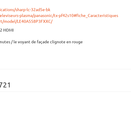
ications/sharp-lc-32ad5e-bk
eleviseurs-plasma/panasonic/tx-pf42s10#fiche_Caracteristiques
ort/model/LE40A558P3FXXC/
s 2 HDMI
nutes / le voyant de façade clignote en rouge
2721