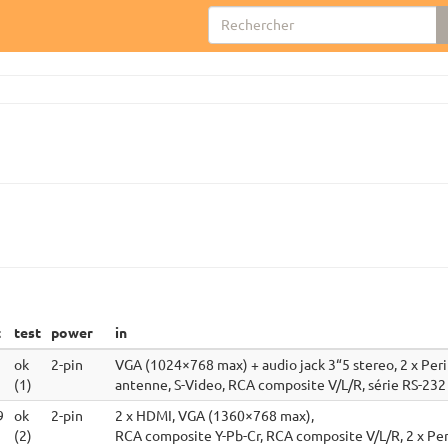
t
test
power
in
ok
2-pin
VGA (1024×768 max) + audio jack 3“5 stereo, 2 x Peri
(1)
antenne, S-Video, RCA composite V/L/R, série RS-232
9
ok
2-pin
2 x HDMI, VGA (1360×768 max),
(2)
RCA composite Y-Pb-Cr, RCA composite V/L/R, 2 x Per