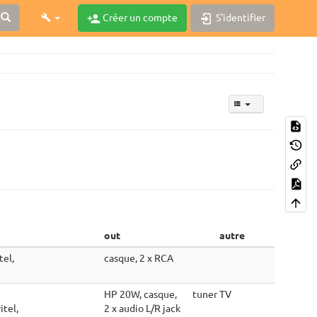
Créer un compte
S'identifier
out
autre
tel,
casque, 2 x RCA
HP 20W, casque,
tuner TV
itel,
2 x audio L/R jack