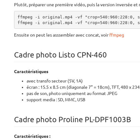
Plutôt, préparer une première vidéo, puis la version inversée e
ffmpeg -i original.mp4 -vf "crop=540:960:228:0, s
ffmpeg -i original.mp4 -vf "crop=540:960:228:0, s
Ensuite on peut les asssembler avec concat, voir
ffmpeg
Cadre photo Listo CPN-460
Caractéristiques
avec transfo secteur (5V, 1A)
écran : 15.5 x 8.5 cm (diagonale 7” = 18cm), TFT, 480 x 234
pas de son, photo uniquement au format JPEG
support media : SD, MMC, USB
Cadre photo Proline PL-DPF1003B
Caractéristiques :