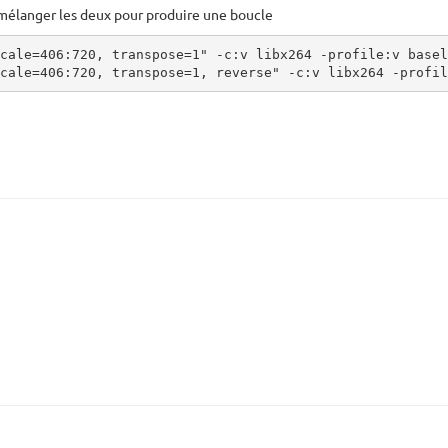
t mélanger les deux pour produire une boucle
cale=406:720, transpose=1" -c:v libx264 -profile:v basel
cale=406:720, transpose=1, reverse" -c:v libx264 -profil