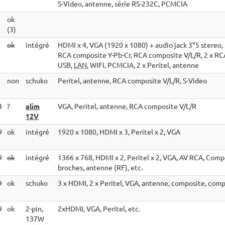
S-Video, antenne, série RS-232C, PCMCIA
ok
(3)
ok
intégré
HDMI x 4, VGA (1920 x 1080) + audio jack 3“5 stereo,
RCA composite Y-Pb-Cr, RCA composite V/L/R, 2 x RCA
USB,
LAN
, WIFI, PCMCIA, 2 x Peritel, antenne
non
schuko
Peritel, antenne, RCA composite V/L/R, S-Video
3
?
alim
VGA, Peritel, antenne, RCA composite V/L/R
12V
9
ok
intégré
1920 x 1080, HDMI x 3, Peritel x 2, VGA
9
ok
intégré
1366 x 768, HDMI x 2, Peritel x 2, VGA, AV RCA, Comp
broches, antenne (RF), etc.
9
ok
schuko
3 x HDMI, 2 x Peritel, VGA, antenne, composite, com
9
ok
2-pin,
2xHDMI, VGA, Peritel, etc.
137W