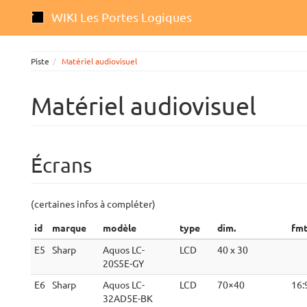
WIKI Les Portes Logiques
Piste
Matériel audiovisuel
Matériel audiovisuel
Écrans
(certaines infos à compléter)
id
marque
modèle
type
dim.
fm
E5
Sharp
Aquos LC-
LCD
40 x 30
20S5E-GY
E6
Sharp
Aquos LC-
LCD
70×40
16:
32AD5E-BK