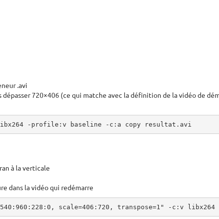
neur .avi
s dépasser 720×406 (ce qui matche avec la définition de la vidéo de dém
ibx264 -profile:v baseline -c:a copy resultat.avi
ran à la verticale
ure dans la vidéo qui redémarre
540:960:228:0, scale=406:720, transpose=1" -c:v libx264 