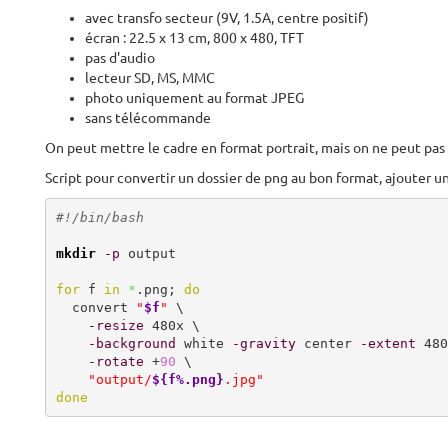
avec transfo secteur (9V, 1.5A, centre positif)
écran : 22.5 x 13 cm, 800 x 480, TFT
pas d'audio
lecteur SD, MS, MMC
photo uniquement au format JPEG
sans télécommande
On peut mettre le cadre en format portrait, mais on ne peut pas
Script pour convertir un dossier de png au bon format, ajouter un
#!/bin/bash
mkdir
-p
 output

for
 f 
in
*
.png; 
do
  convert 
"
$f
"
 \

-resize
 480x \

-background
 white 
-gravity
 center 
-extent
 480
-rotate
 +
90
 \

"output/
${f%.png}
.jpg"
done