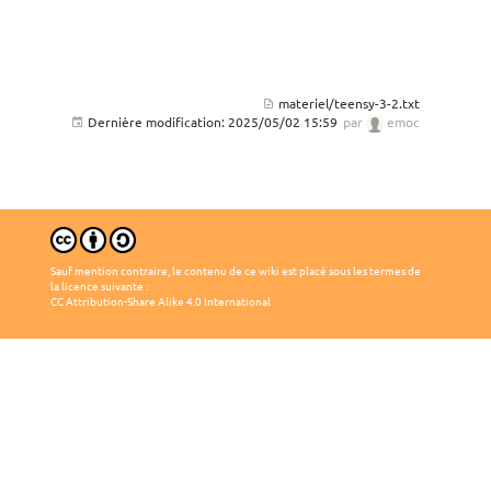
materiel/teensy-3-2.txt
Dernière modification:
2025/05/02 15:59
par
emoc
Sauf mention contraire, le contenu de ce wiki est placé sous les termes de
la licence suivante :
CC Attribution-Share Alike 4.0 International