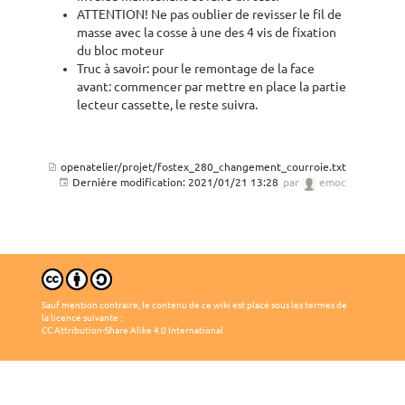
ATTENTION! Ne pas oublier de revisser le fil de
masse avec la cosse à une des 4 vis de fixation
du bloc moteur
Truc à savoir: pour le remontage de la face
avant: commencer par mettre en place la partie
lecteur cassette, le reste suivra.
openatelier/projet/fostex_280_changement_courroie.txt
Dernière modification:
2021/01/21 13:28
par
emoc
Sauf mention contraire, le contenu de ce wiki est placé sous les termes de
la licence suivante :
CC Attribution-Share Alike 4.0 International