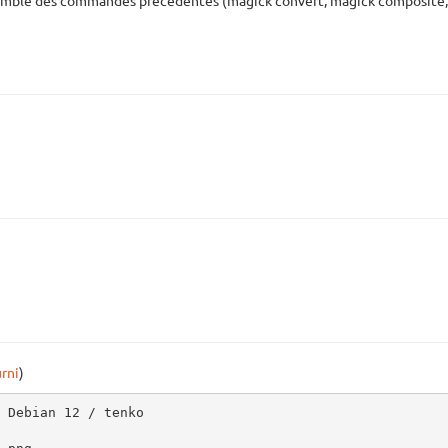
emble des commandes précédentes (magick convert, magick composite, 
rni
)
 Debian 12 / tenko
