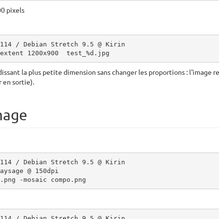
0 pixels
114 / Debian Stretch 9.5 @ Kirin

extent 1200x900  test_%d.jpg
ssant la plus petite dimension sans changer les proportions : l'image r
 en sortie).
mage
114 / Debian Stretch 9.5 @ Kirin

aysage @ 150dpi

.png -mosaic compo.png
114 / Debian Stretch 9.5 @ Kirin
