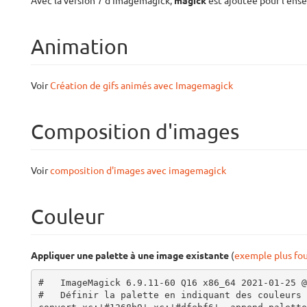
Avec la version 7 d'Imagemagick,
magick
est ajoutée pour l'ens
Animation
Voir
Création de gifs animés avec Imagemagick
Composition d'images
Voir
composition d'images avec imagemagick
Couleur
Appliquer une palette à une image existante
(
exemple plus fou
#   ImageMagick 6.9.11-60 Q16 x86_64 2021-01-25 @
#   Définir la palette en indiquant des couleurs
