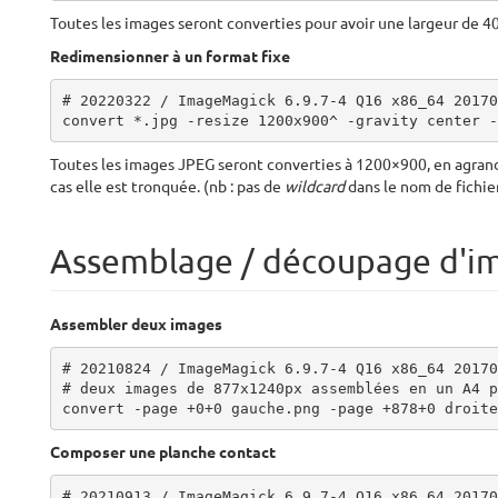
Toutes les images seront converties pour avoir une largeur de 40
Redimensionner à un format fixe
# 20220322 / ImageMagick 6.9.7-4 Q16 x86_64 20170
convert *.jpg -resize 1200x900^ -gravity center -
Toutes les images JPEG seront converties à 1200×900, en agrandi
cas elle est tronquée. (nb : pas de
wildcard
dans le nom de fichier
Assemblage / découpage d'i
Assembler deux images
# 20210824 / ImageMagick 6.9.7-4 Q16 x86_64 20170
# deux images de 877x1240px assemblées en un A4 p
convert -page +0+0 gauche.png -page +878+0 droite
Composer une planche contact
# 20210913 / ImageMagick 6.9.7-4 Q16 x86_64 20170