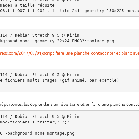
mages à taille réduite

06.tif 007.tif 008.tif -tile 2x4 -geometry 150x225 monta
114 / Debian Stretch 9.5 @ Kirin

kground none -geometry 32x24 PNG32:montage.png
ress.com/2017/07/01/script-faire-une-planche-contact-noir-et-blanc-a
114 / Debian Stretch 9.5 @ Kirin

e fichiers multi images (gif animé, par exemple)

-répertoires, les copier dans un répertoire et en faire une planche conta
114 / Debian Stretch 9.5 @ Kirin

moc/fichiers_a_traiter/' ';'

6 -background none montage.png