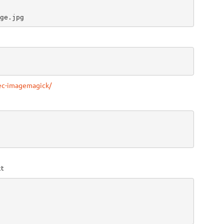
ge.jpg
vec-imagemagick/
ct