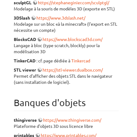
sculptGL
https://stephaneginier.com/sculptgl/
Modelage à la souris de modèles 3D (exporte en STL)
3DSlash
https://www.3dslash.net/
Modelage sur un bloc «à la minecraft» (l'export en STL
nécessite un compte)
BlocksCAD
https://www.blockscad3d.com/
Langage à bloc (type scratch, blockly) pour la
modélisation 3D
TinkerCAD
: cf. page dédiée à
Tinkercad
STL viewer
https://stl-viewer.dualbox.com/
Permet d'afficher des objets STL dans le navigateur
(sans installation de logiciel).
Banques d'objets
thingiverse
https://www.thingiverse.com/
Plateforme d'objets 3D sous licence libre
printables
https://www.printables.com/