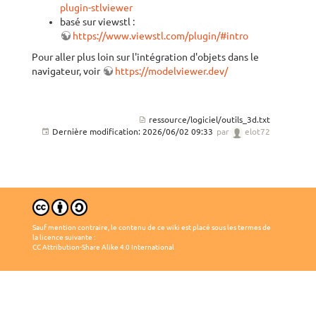
plugin-stlviewer
basé sur viewstl :
https://www.viewstl.com/plugin/#intro
Pour aller plus loin sur l'intégration d'objets dans le
navigateur, voir
https://modelviewer.dev/
ressource/logiciel/outils_3d.txt
Dernière modification:
2026/06/02 09:33
par
elot72
Sauf mention contraire, le contenu de ce wiki est placé sous les termes de
la licence suivante :
CC Attribution-Share Alike 4.0 International