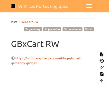
WIKI Les Portes Logiques
Piste
GBxCart RW
gameboy
jeu-video
homebrew
em
GBxCart RW
https://wolfgang-ziegler.com/blog/gbxcart-
gameboy-gadget