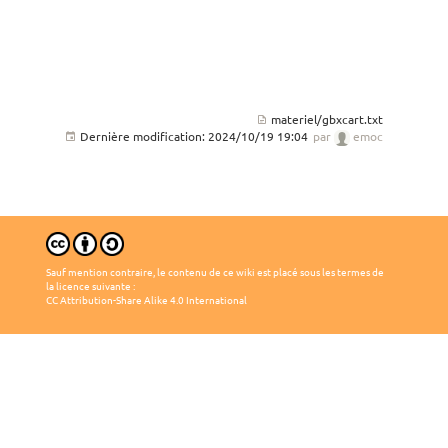
materiel/gbxcart.txt
Dernière modification:
2024/10/19 19:04
par
emoc
Sauf mention contraire, le contenu de ce wiki est placé sous les termes de
la licence suivante :
CC Attribution-Share Alike 4.0 International