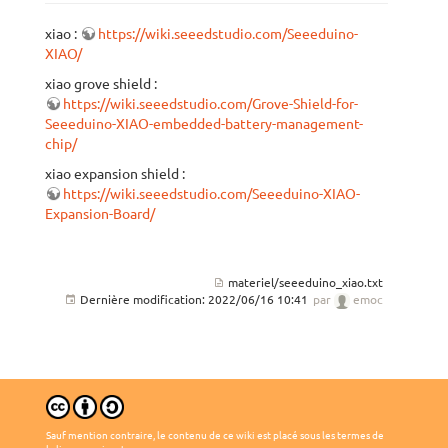
xiao :
https://wiki.seeedstudio.com/Seeeduino-
XIAO/
xiao grove shield :
https://wiki.seeedstudio.com/Grove-Shield-for-
Seeeduino-XIAO-embedded-battery-management-
chip/
xiao expansion shield :
https://wiki.seeedstudio.com/Seeeduino-XIAO-
Expansion-Board/
materiel/seeeduino_xiao.txt
Dernière modification:
2022/06/16 10:41
par
emoc
Sauf mention contraire, le contenu de ce wiki est placé sous les termes de