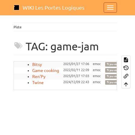
WIKI Les Portes Logiques
Piste
TAG: game-jam
Bitsy
2025/01/27 17:06
emoc
,
jeu-video
narr
Game cooking
2022/02/11 22:09
emoc
,
jeu-video
hom
Ren'Py
2025/01/27 17:03
emoc
,
jeu-video
cod
Twine
2024/12/09 22:43
emoc
,
jeu-video
cod