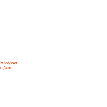
/tiled/start
te/start