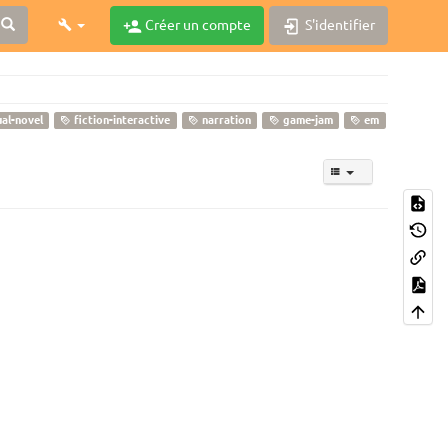
Créer un compte
S'identifier
ual-novel
fiction-interactive
narration
game-jam
em