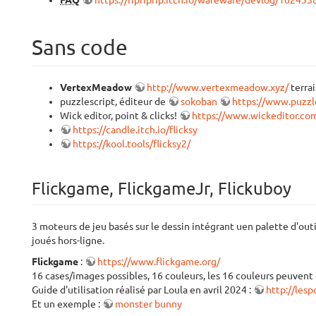
FAQ
https://ripriprip.itch.io/wareware/devlog/102433
Sans code
VertexMeadow
http://www.vertexmeadow.xyz/
terrai
puzzlescript, éditeur de
sokoban
https://www.puzzle
Wick editor, point & clicks!
https://www.wickeditor.co
https://candle.itch.io/flicksy
https://kool.tools/flicksy2/
Flickgame, FlickgameJr, Flickuboy
3 moteurs de jeu basés sur le dessin intégrant uen palette d'out
joués hors-ligne.
Flickgame
:
https://www.flickgame.org/
16 cases/images possibles, 16 couleurs, les 16 couleurs peuvent êt
Guide d'utilisation réalisé par Loula en avril 2024 :
http://les
Et un exemple :
monster bunny