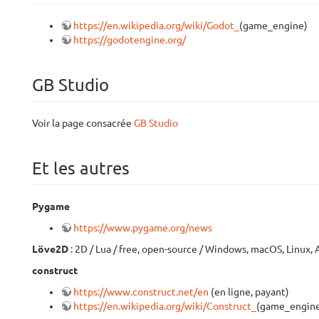
https://en.wikipedia.org/wiki/Godot_
(game_engine)
https://godotengine.org/
GB Studio
Voir la page consacrée
GB Studio
Et les autres
Pygame
https://www.pygame.org/news
Löve2D
: 2D / Lua / free, open-source / Windows, macOS, Linux, 
construct
https://www.construct.net/en
(en ligne, payant)
https://en.wikipedia.org/wiki/Construct_
(game_engin