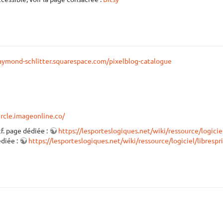
raymond-schlitter.squarespace.com/pixelblog-catalogue
ircle.imageonline.co/
cf. page dédiée :
https://lesporteslogiques.net/wiki/ressource/logiciel
édiée :
https://lesporteslogiques.net/wiki/ressource/logiciel/librespri