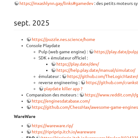
https://mxashlynn.gay/links#gamedev
: des petits moteurs s
sept. 2025
https://puzzle.nes.science/home
Console Playdate
Pulp (web game engine) :
https://play.date/pulp
SDK + émulateur officiel :
https://play.date/dev/
https://help.play.date/manual/simulator/
émulateur :
https://github.com/TheLogicMaster
reverse engineering :
https://github.com/cranks
playdate killer app ?
Comparaison des moteurs :
https://www.reddit.com/r/
https://enginesdatabase.com/
https://github.com/ChessMax/awesome-game-engines
WareWare
https://wareware.rip/
https://ripriprip.itch.io/wareware