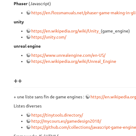
Phaser
(Javascript)
https://en.flossmanuals.net/phaser-game-making-in-gli
unity
https://en.wikipedia.org/wiki/Unity_
(game_engine)
https://unity.com/
unreal engine
https://www.unrealengine.com/en-US/
https://en.wikipedia.org/wiki/Unreal_Engine
++
+ une liste sans fin de game engines :
https://en.wikipedia.o
Listes diverses
https://tinytools.directory/
http://mycours.es/gamedesign2018/
https://github.com/collections/javascript-game-engin