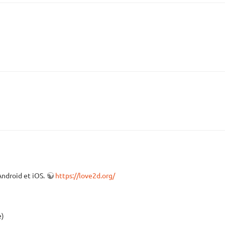
Android et iOS.
https://love2d.org/
e)