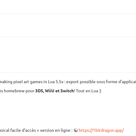
aking pixel art games in Lua 5.5» : export possible sous forme d'appli
ions homebrew pour
3DS, WiiU et Switch
! Tout en Lua :)
cal facile d'accès + version en ligne :
https://1bitdragon.app/