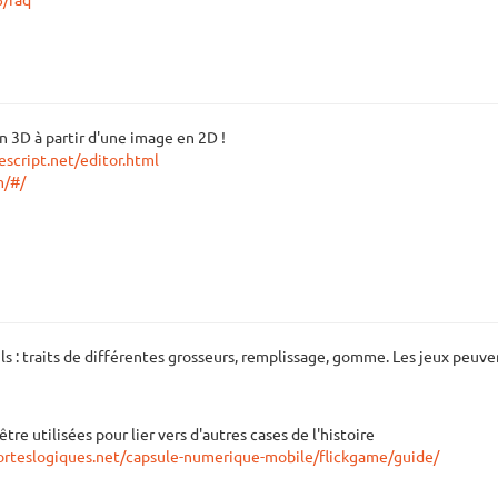
8/faq
n 3D à partir d'une image en 2D !
script.net/editor.html
m/#/
ils : traits de différentes grosseurs, remplissage, gomme. Les jeux peuv
re utilisées pour lier vers d'autres cases de l'histoire
porteslogiques.net/capsule-numerique-mobile/flickgame/guide/