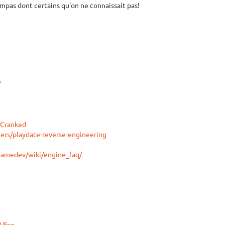
ympas dont certains qu'on ne connaissait pas!
/
/Cranked
ters/playdate-reverse-engineering
gamedev/wiki/engine_faq/