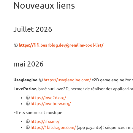
Nouveaux liens
Juillet 2026
https://fifi.bearblog.dev/gremlins-tool-list/
mai 2026
Usagiengine
https://usagiengine.com/
«2D game engine for m
LovePotion
, basé sur Love2D, permet de réaliser des applicat
https://love2d.org/
https://lovebrew.org/
Effets sonores et musique
https://sfxr.me/
https://1bitdragon.com/
(app payante) : séquenceur musi