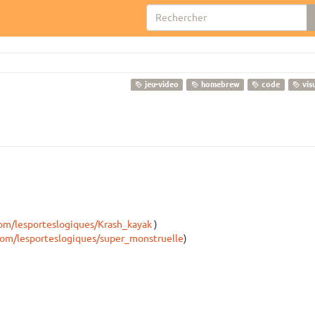
jeu-video
homebrew
code
vis
com/lesporteslogiques/Krash_kayak
)
.com/lesporteslogiques/super_monstruelle
)