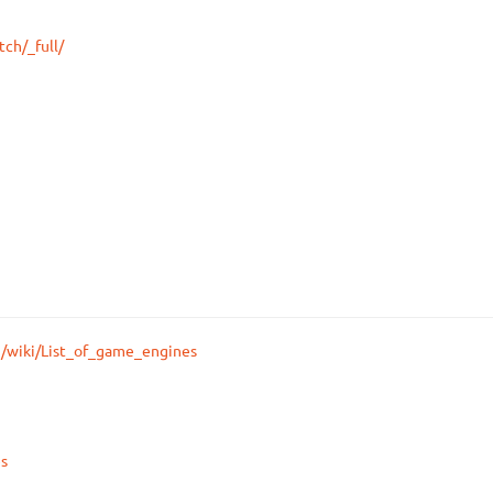
tch/_full/
rg/wiki/List_of_game_engines
es