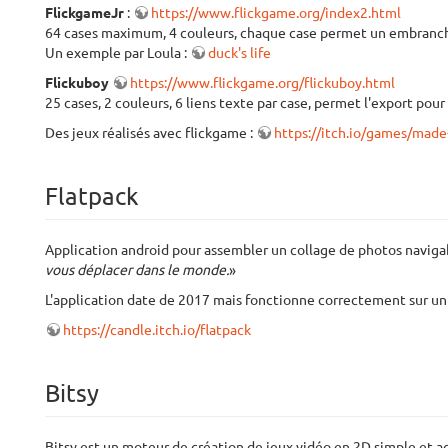
FlickgameJr
:
https://www.flickgame.org/index2.html
64 cases maximum, 4 couleurs, chaque case permet un embranche
Un exemple par Loula :
duck's life
Flickuboy
https://www.flickgame.org/flickuboy.html
25 cases, 2 couleurs, 6 liens texte par case, permet l'export pour
Des jeux réalisés avec flickgame :
https://itch.io/games/made
Flatpack
Application android pour assembler un collage de photos navigab
vous déplacer dans le monde.
»
L'application date de 2017 mais fonctionne correctement sur un
https://candle.itch.io/flatpack
Bitsy
Bitsy est un moteur de création de jeux vidéo en 2D simple et ac