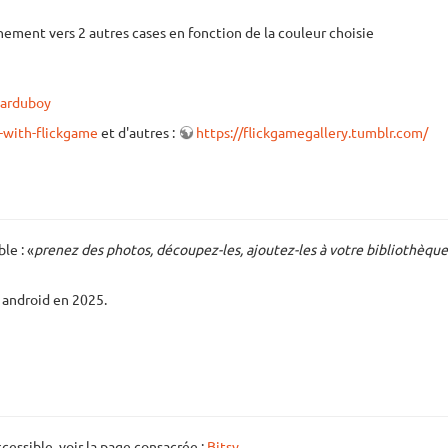
ment vers 2 autres cases en fonction de la couleur choisie
arduboy
-with-flickgame
et d'autres :
https://flickgamegallery.tumblr.com/
le : «
prenez des photos, découpez-les, ajoutez-les à votre bibliothèqu
 android en 2025.
cessible, voir la page consacrée :
Bitsy